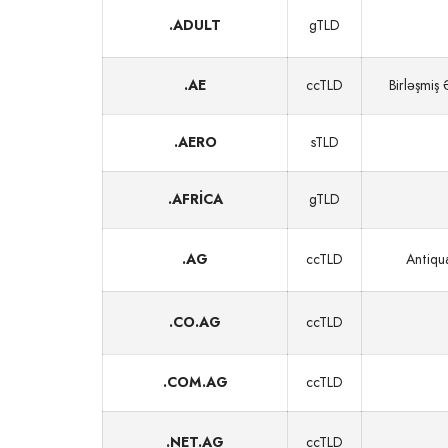
.ADULT
gTLD
.AE
ccTLD
Birləşmiş 
.AERO
sTLD
.AFRICA
gTLD
.AG
ccTLD
Antiqu
.CO.AG
ccTLD
.COM.AG
ccTLD
.NET.AG
ccTLD