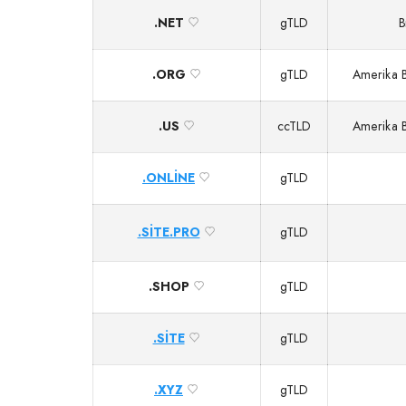
.NET
gTLD
B
.ORG
gTLD
Amerika Bi
.US
ccTLD
Amerika Bi
.ONLINE
gTLD
.SITE.PRO
gTLD
.SHOP
gTLD
.SITE
gTLD
.XYZ
gTLD