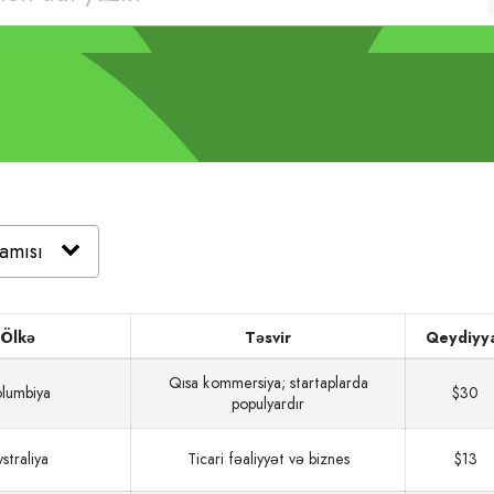
Ölkə
Təsvir
Qeydiyy
Qısa kommersiya; startaplarda
lumbiya
$30
populyardır
straliya
Ticari fəaliyyət və biznes
$13