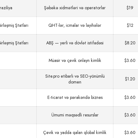
raziliya
Şəbəkə xidmətləri və operatorlar
$19
rləşmiş Ştatları
QHT-lər, icmalar və layihələr
$12
rləşmiş Ştatları
ABŞ — yerli və dövlət istifadəsi
$8.20
Müasir və çevik onlayn kimlik
$3.60
Site.pro etibarlı və SEO‑yönümlü
$1.20
domen
E‑ticarət və pərakəndə biznes
$3.60
Ümumi məqsədli resurslar
$3.60
Çevik və yadda qalan qlobal kimlik
$3.60