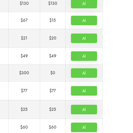
$130
$130
Al
$67
$15
Al
$21
$20
Al
$49
$49
Al
$300
$0
Al
$77
$77
Al
$25
$25
Al
$60
$60
Al