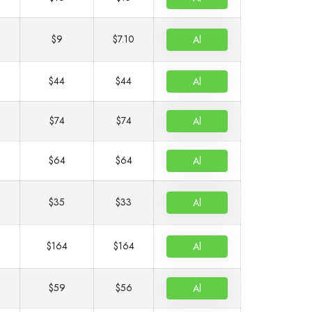
$9
$7.10
Al
$44
$44
Al
$74
$74
Al
$64
$64
Al
$35
$33
Al
$164
$164
Al
$59
$56
Al