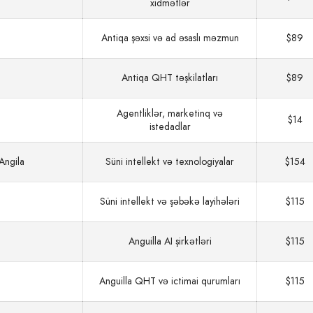
xidmətlər
Antiqa şəxsi və ad əsaslı məzmun
$89
Antiqa QHT təşkilatları
$89
Agentliklər, marketinq və
$14
istedadlar
Angila
Süni intellekt və texnologiyalar
$154
Süni intellekt və şəbəkə layihələri
$115
Anguilla AI şirkətləri
$115
Anguilla QHT və ictimai qurumları
$115