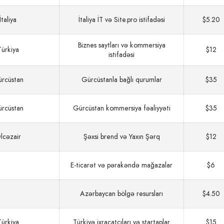
İtaliya
İtaliya İT və Site.pro istifadəsi
$5.20
Biznes saytları və kommersiya
Türkiya
$12
istifadəsi
rcüstan
Gürcüstanla bağlı qurumlar
$35
rcüstan
Gürcüstan kommersiya fəaliyyəti
$35
lcəzair
Şəxsi brend və Yaxın Şərq
$12
E‑ticarət və pərakəndə mağazalar
$6
Azərbaycan bölgə resursları
$4.50
Türkiya
Türkiyə ixracatçıları və startaplar
$15