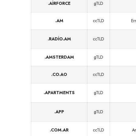
.AIRFORCE
gTLD
.AM
ccTLD
Er
.RADIO.AM
ccTLD
.AMSTERDAM
gTLD
.CO.AO
ccTLD
.APARTMENTS
gTLD
.APP
gTLD
.COM.AR
ccTLD
Ar