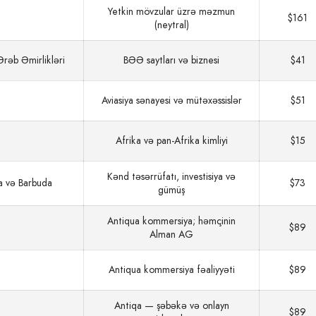
Yetkin mövzular üzrə məzmun
$161
(neytral)
Ərəb Əmirlikləri
BƏƏ saytları və biznesi
$41
Aviasiya sənayesi və mütəxəssislər
$51
Afrika və pan-Afrika kimliyi
$15
Kənd təsərrüfatı, investisiya və
a və Barbuda
$73
gümüş
Antiqua kommersiya; həmçinin
$89
Alman AG
Antiqua kommersiya fəaliyyəti
$89
Antiqa — şəbəkə və onlayn
$89