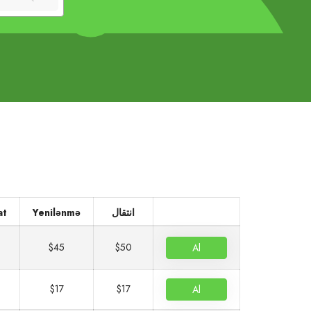
at
Yenilənmə
انتقال
$45
$50
Al
$17
$17
Al