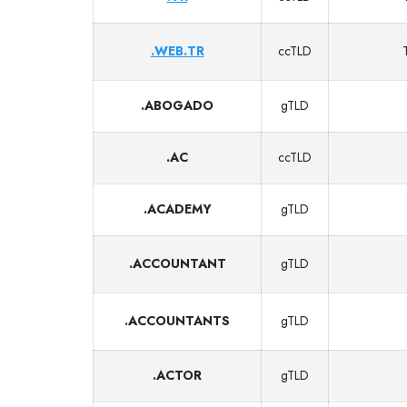
.WEB.TR
ccTLD
.ABOGADO
gTLD
.AC
ccTLD
.ACADEMY
gTLD
.ACCOUNTANT
gTLD
.ACCOUNTANTS
gTLD
.ACTOR
gTLD