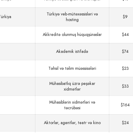
Türkiyə veb‑mütəxəssisləri və
Türkiya
$9
hosting
Akkreditə olunmuş hüquqşünaslar
$44
Akademik istifadə
$74
Təhsil və təlim müəssisələri
$23
Mühasibatlıq üzrə peşəkar
$33
xidmətlər
Mühasiblərin xidmətləri və
$164
təcrübəsi
Aktorlar, agentlər, teatr və kino
$24