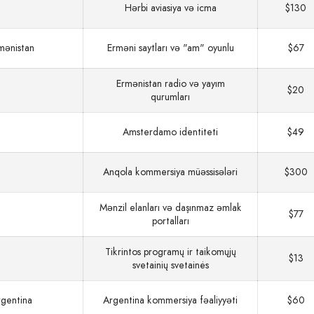
Hərbi aviasiya və icma
$130
mənistan
Erməni saytları və "am" oyunlu
$67
Ermənistan radio və yayım
$20
qurumları
Amsterdamo identiteti
$49
Anqola kommersiya müəssisələri
$300
Mənzil elanları və daşınmaz əmlak
$77
portalları
Tikrintos programų ir taikomųjų
$13
svetainių svetainės
gentina
Argentina kommersiya fəaliyyəti
$60