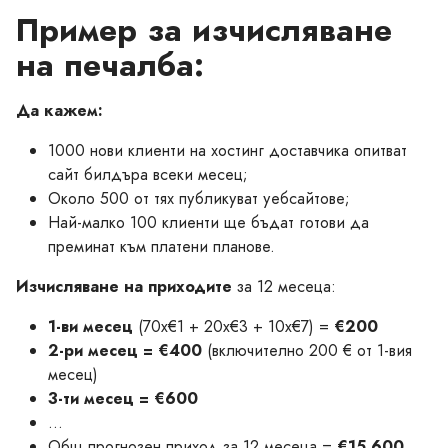
Пример за изчисляване
на печалба:
Да кажем:
1000 нови клиенти на хостинг доставчика опитват
сайт билдъра всеки месец;
Около 500 от тях публикуват уебсайтове;
Най-малко 100 клиенти ще бъдат готови да
преминат към платени планове.
Изчисляване на приходите
за 12 месеца:
1-ви месец
(70x€1 + 20x€3 + 10x€7) =
€200
2-ри месец = €400
(включително 200 € от 1-вия
месец)
3-ти месец = €600
...
Общ прогнозен приход за 12 месеца =
€15,600