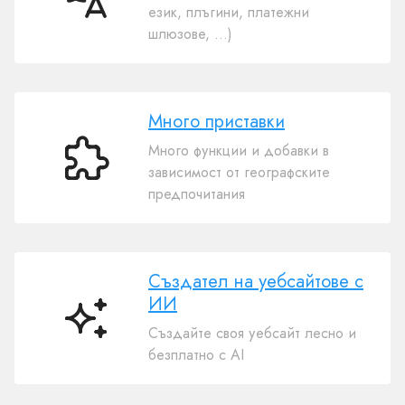
50
език, плъгини, платежни
езици
шлюзове, ...)
Много приставки
Много функции и добавки в
Много
зависимост от географските
приставки
предпочитания
Създател на уебсайтове с
ИИ
Създател
Създайте своя уебсайт лесно и
на
безплатно с AI
уебсайтове
с