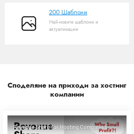
ИИ
200 Шаблони
Най-новите шаблони и
200
актуализации
Шаблони
Споделяне на приходи за хостинг
компании