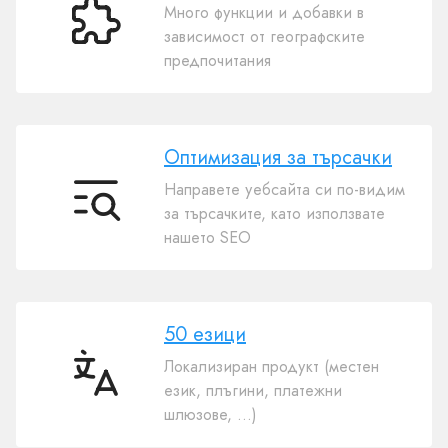
Много функции и добавки в
Много
зависимост от географските
приставки
предпочитания
Оптимизация за търсачки
Направете уебсайта си по-видим
Оптимизация
за търсачките, като използвате
за
нашето SEO
търсачки
50 езици
Локализиран продукт (местен
50
език, плъгини, платежни
езици
шлюзове, ...)