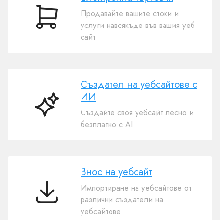
Продавайте вашите стоки и
Електронна
услуги навсякъде във вашия уеб
търговия
сайт
Създател на уебсайтове с
ИИ
Създател
Създайте своя уебсайт лесно и
на
безплатно с AI
уебсайтове
с
ИИ
Внос на уебсайт
Импортиране на уебсайтове от
Внос
различни създатели на
на
уебсайтове