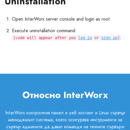
Uninstallation
Open InterWorx server console and login as root.
Execute uninstallation command:
[code will appear after you
log in
or
sign up
]
Относно InterWorx
InterWorx контролния панел е уеб хостинг и Linux сървър
мениджмънт система, която осигурява инструменти за
сървър админите да дават команди на техните сървъри