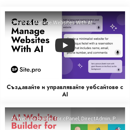
Play
Създавайте и управлявайте уебсайтове с
AI