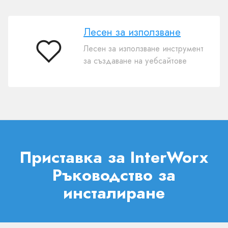
Лесен за използване
Лесен за използване инструмент
Лесен
за създаване на уебсайтове
за
използване
Приставка за InterWorx
Ръководство за
инсталиране