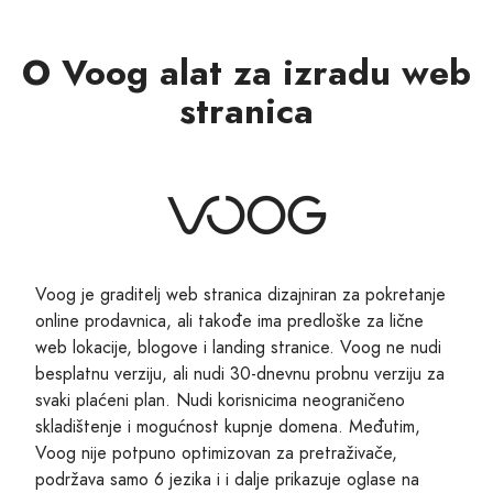
O Voog alat za izradu web
stranica
Voog je graditelj web stranica dizajniran za pokretanje
online prodavnica, ali takođe ima predloške za lične
web lokacije, blogove i landing stranice. Voog ne nudi
besplatnu verziju, ali nudi 30-dnevnu probnu verziju za
svaki plaćeni plan. Nudi korisnicima neograničeno
skladištenje i mogućnost kupnje domena. Međutim,
Voog nije potpuno optimizovan za pretraživače,
podržava samo 6 jezika i i dalje prikazuje oglase na