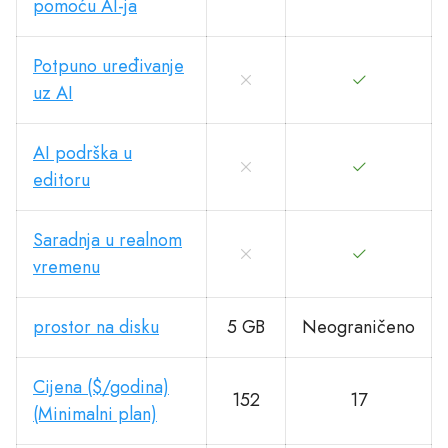
pomoću AI-ja
Potpuno uređivanje
uz AI
AI podrška u
editoru
Saradnja u realnom
vremenu
prostor na disku
5 GB
Neograničeno
Cijena ($/godina)
152
17
(Minimalni plan)