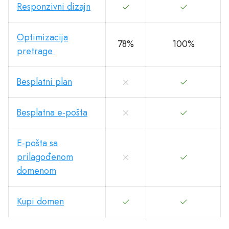
Responzivni dizajn
Optimizacija
78%
100%
pretrage
Besplatni plan
Besplatna e-pošta
E-pošta sa
prilagođenom
domenom
Kupi domen