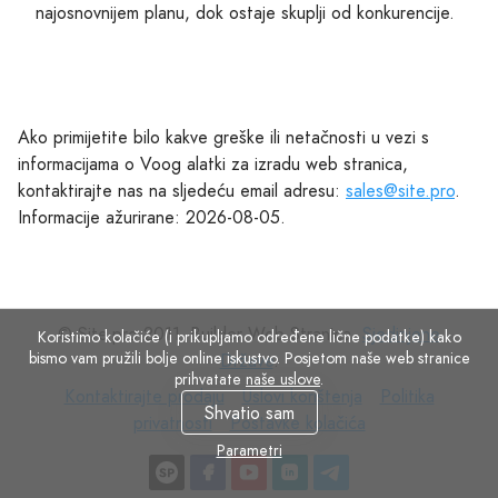
najosnovnijem planu, dok ostaje skuplji od konkurencije.
Ako primijetite bilo kakve greške ili netačnosti u vezi s
informacijama o Voog alatki za izradu web stranica,
kontaktirajte nas na sljedeću email adresu:
sales@site.pro
.
Informacije ažurirane: 2026-08-05.
© Site.pro 2011. Builder Web Stranica.
Sjedinjene
Koristimo kolačiće (i prikupljamo određene lične podatke) kako
bismo vam pružili bolje online iskustvo. Posjetom naše web stranice
Države
.
prihvatate
naše uslove
.
Kontaktirajte
Uslovi
Politika
Kontaktirajte prodaju
Uslovi korištenja
Politika
Shvatio sam
prodaju
Postavke
korištenja
privatnosti
privatnosti
Postavke kolačića
kolačića
Parametri