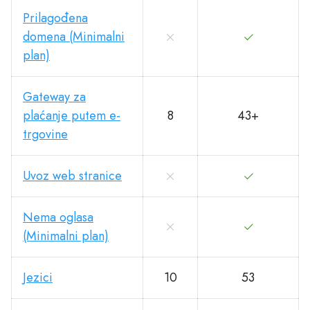
Prilagođena
domena (Minimalni
plan)
Gateway za
plaćanje putem e-
8
43+
trgovine
Uvoz web stranice
Nema oglasa
(Minimalni plan)
Jezici
10
53