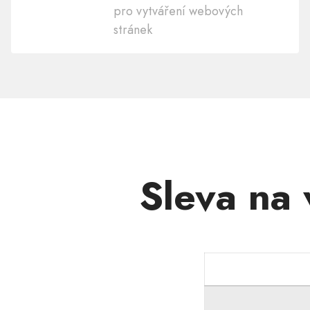
svou
pro vytváření webových
doménu
stránek
.ONLINE
Sleva na