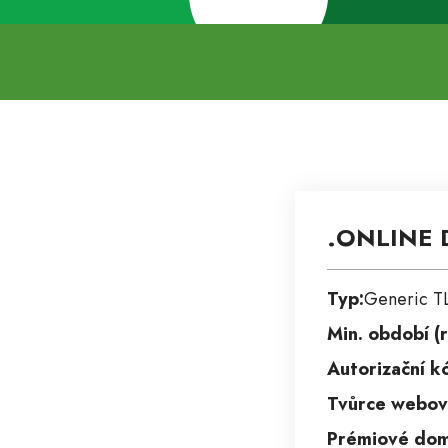
.ONLINE 
Typ:
Generic T
Min. období (r
Autorizační k
Tvůrce webov
Prémiové dom