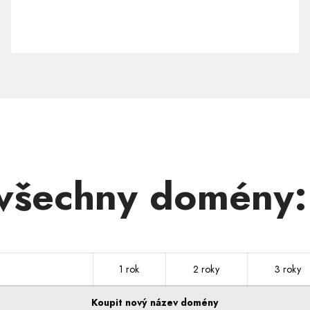
doménu
.ONLINE
 všechny domény
1 rok
2 roky
3 roky
Koupit nový název domény