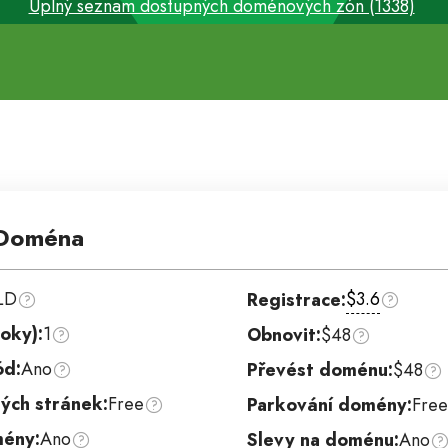
Úplný seznam dostupných doménových zón (1338)
Doména
LD
$3.6
Registrace:
oky):
1
Obnovit:
$48
ód:
Ano
Převést doménu:
$48
ých stránek:
Free
Parkování domény:
Fre
ény:
Ano
Slevy na doménu:
Ano