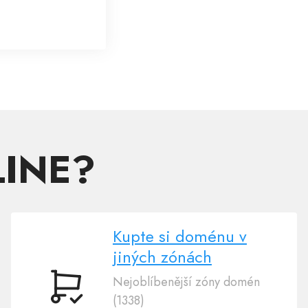
LINE?
Kupte si doménu v
jiných zónách
Nejoblíbenější zóny domén
Kupte
(1338)