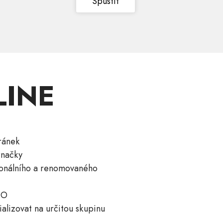
Spustit
LINE
ránek
značky
ionálního a renomovaného
EO
lizovat na určitou skupinu