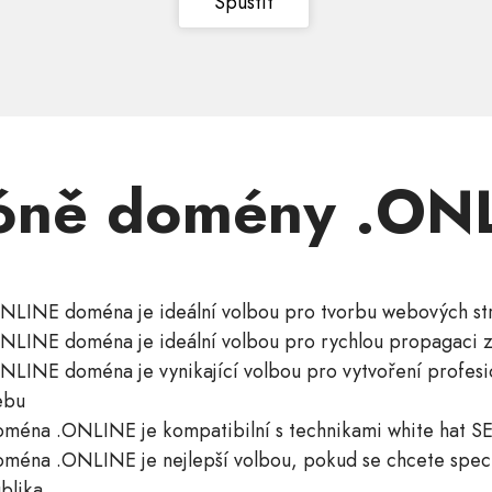
Spustit
óně domény .ON
NLINE doména je ideální volbou pro tvorbu webových st
NLINE doména je ideální volbou pro rychlou propagaci 
NLINE doména je vynikající volbou pro vytvoření profes
ebu
ména .ONLINE je kompatibilní s technikami white hat S
ména .ONLINE je nejlepší volbou, pokud se chcete specia
blika