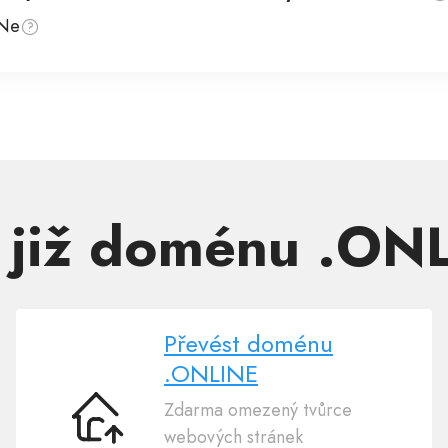
Ne
 již doménu .ON
Převést doménu
.ONLINE
Zdarma omezený tvůrce
Převést
webových stránek