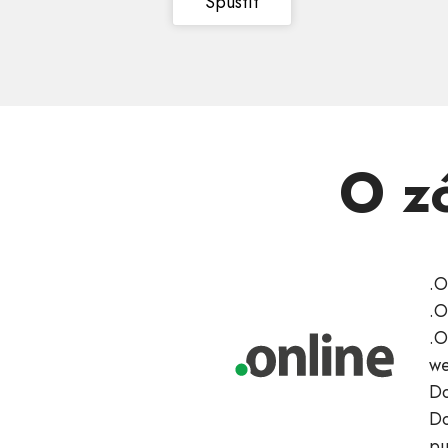
Spustit
O z
.O
.O
.O
w
Do
Do
pu