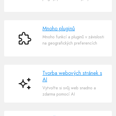
jazyků
Mnoho pluginů
Mnoho funkcí a pluginů v závislosti
Mnoho
na geografických preferencích
pluginů
Tvorba webových stránek s
AI
Tvorba
Vytvořte si svůj web snadno a
webových
zdarma pomocí AI
stránek
s
AI