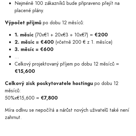
Nejméně 100 zákazníků bude připraveno přejít na
placené plány.
Výpočet příjmů
po dobu 12 měsíců:
1. měsíc
(70x€1 + 20x€3 + 10x€7) =
€200
2. měsíc = €400
(včetně 200 € z 1. měsíce)
3. měsíc = €600
...
Celkový projektovaný příjem po dobu 12 měsíců =
€15,600
Celkový zisk poskytovatele hostingu
po dobu 12
měsíců:
50%x€15,600 =
€7,800
Míra odlivu se nepočítá a nárůst nových uživatelů také není
zahrnut.