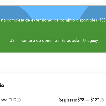
ista completa de extensiones de dominio disponibles (133
.UY
— nombre de dominio más popular. Uruguay
io
Code TLD
$98 — $122
Registro: