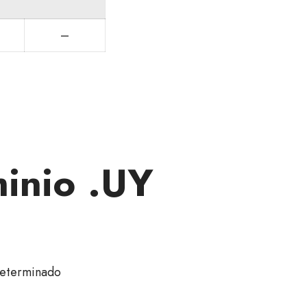
—
inio .UY
eterminado