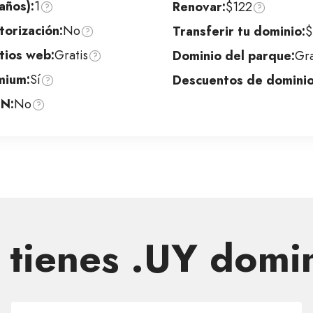
años):
1
Renovar:
$122
orización:
No
Transferir tu dominio:
$
tios web:
Gratis
Dominio del parque:
Gra
mium:
Sí
Descuentos de dominio
DN:
No
 tienes .UY domi