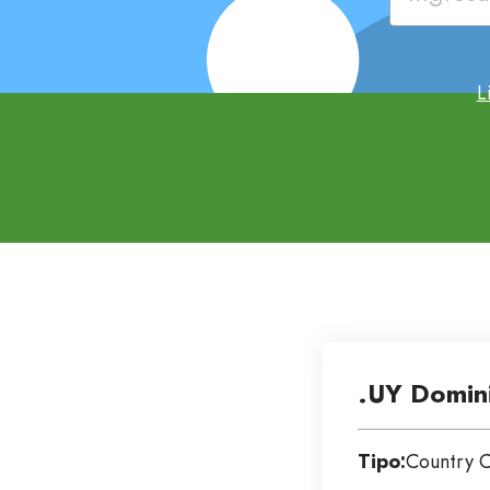
L
.UY Domin
Tipo:
Country 