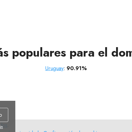
ás populares para el dom
Uruguay
:
90.91%
o
idos
.
ón