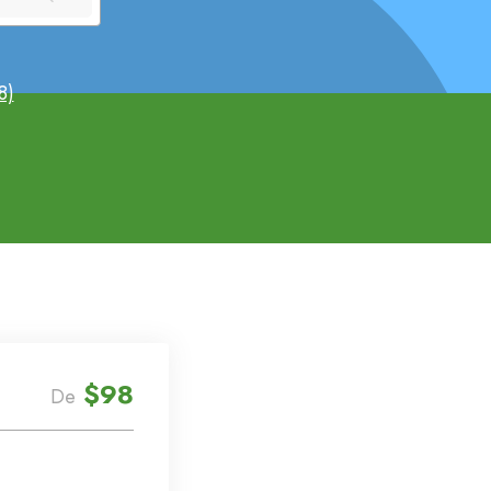
8)
$98
De