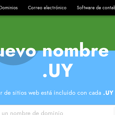
Dominios
Correo electrónico
Software de contab
Dominios
Correo electrónico
Software de contab
uevo nombre 
.UY
r de sitios web está incluido con cada
.UY