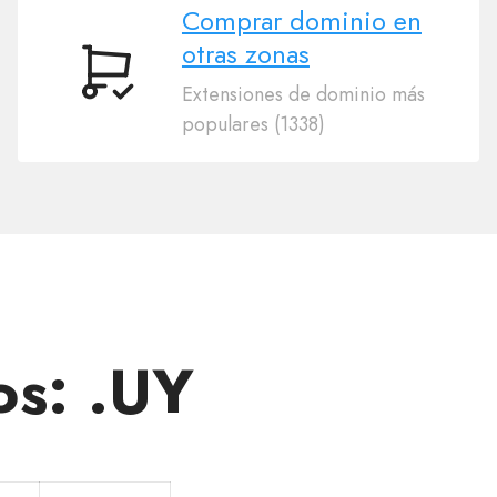
Comprar dominio en
otras zonas
Comprar
Extensiones de dominio más
dominio
populares (1338)
en
otras
zonas
os: .UY