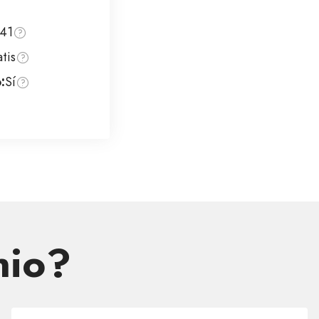
41
tis
:
Sí
nio?