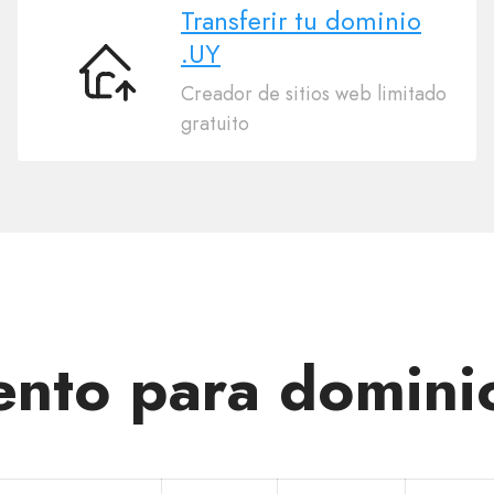
Transferir tu dominio
.UY
Transferir
Creador de sitios web limitado
tu
gratuito
dominio
.UY
nto para domini