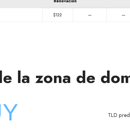
Renovación
$122
—
—
de la zona de dom
TLD pred