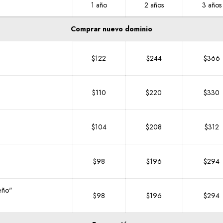
1 año
2 años
3 años
Comprar nuevo dominio
$122
$244
$366
$110
$220
$330
$104
$208
$312
$98
$196
$294
eño"
$98
$196
$294