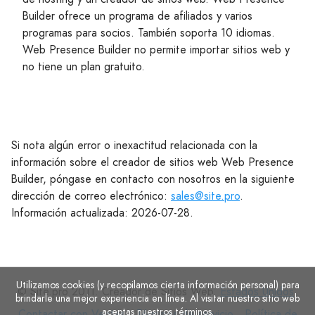
Builder ofrece un programa de afiliados y varios
programas para socios. También soporta 10 idiomas.
Web Presence Builder no permite importar sitios web y
no tiene un plan gratuito.
Si nota algún error o inexactitud relacionada con la
información sobre el creador de sitios web Web Presence
Builder, póngase en contacto con nosotros en la siguiente
dirección de correo electrónico:
sales@site.pro
.
Información actualizada: 2026-07-28.
Utilizamos cookies (y recopilamos cierta información personal) para
© Site.pro 2011. Creador de Sitios Web.
Estados Unidos
.
brindarle una mejor experiencia en línea. Al visitar nuestro sitio web
aceptas
nuestros términos
.
Contactar
Términos
Política
Contactar con Ventas
Términos de servicio
Política de