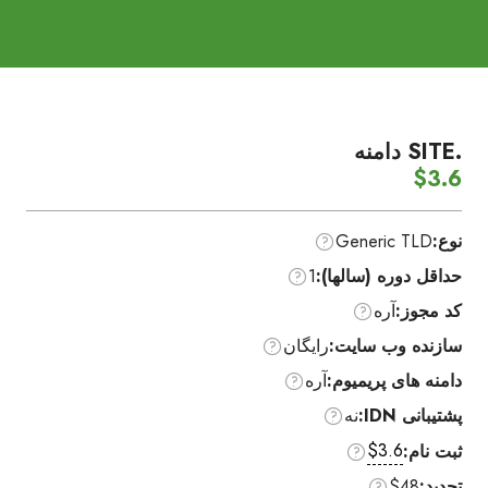
.SITE دامنه
$3.6
نوع:
Generic TLD
حداقل دوره (سالها):
1
کد مجوز:
آره
سازنده وب سایت:
رایگان
دامنه های پریمیوم:
آره
پشتیبانی IDN:
نه
$3.6
ثبت نام:
تجدید:
$48