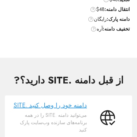
انتقال دامنه:
$48
دامنه پارک:
رایگان
تخفیف دامنه:
آره
از قبل دامنه .SITE دارید؟?
دامنه خود را وصل کنید .SITE
می‌توانید دامنه .SITE را در همه
دامنه
برنامه‌های سازنده وب‌سایت پارک
خود
کنید
را