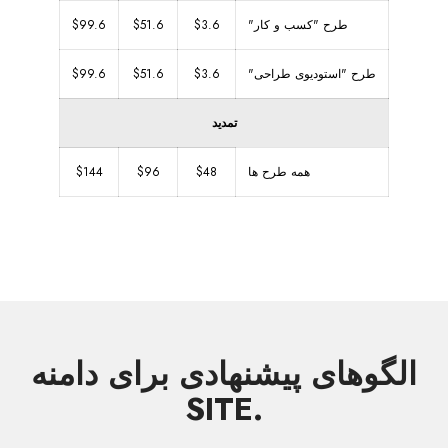
طرح "کسب و کار"
$3.6
$51.6
$99.6
طرح "استودیوی طراحی"
$3.6
$51.6
$99.6
تمدید
همه طرح ها
$48
$96
$144
الگوهای پیشنهادی برای دامنه
.SITE