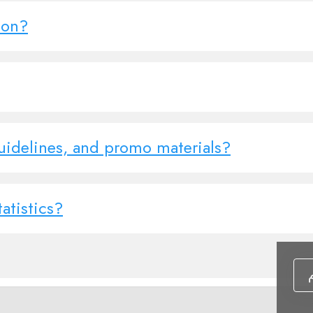
ion?
uidelines, and promo materials?
atistics?