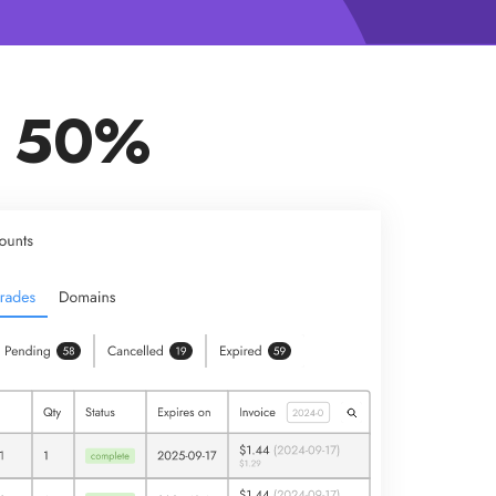
50% کمیسیون‌ها. مادام العمر!