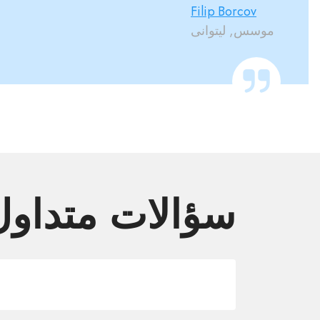
Filip Borcov
موسس, لیتوانی
سؤالات متداول