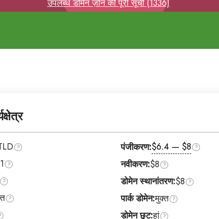
उपलब्ध डोमेन ज़ोन की पूरी सूची (1336)
्षेत्र
TLD
$6.4 — $8
पंजीकरण:
1
नवीकरण:
$8
डोमेन स्थानांतरण:
$8
्त
पार्क डोमेन:
मुक्त
डोमेन छूट:
हां