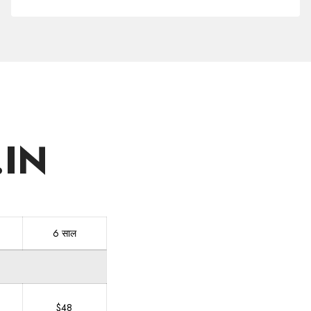
में
डोमेन
खरीदें
.IN
6 साल
$48