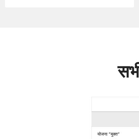
से
कनेक्ट
करें
.BIZ.IN
सभ
योजना "मुक्त"