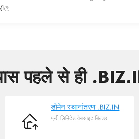
ीं
पास पहले से ही .BIZ.I
डोमेन स्थानांतरण .BIZ.IN
फ्री लिमिटेड वेबसाइट बिल्डर
डोमेन
स्थानांतरण