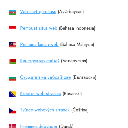
Veb sayt qurucusu
Pembuat situs web
Pembina laman web
Канструктар сайтаў
Създател на уебсайтове
Kreator web stranica
Tvůrce webových stránek
Hjemmesidebygger