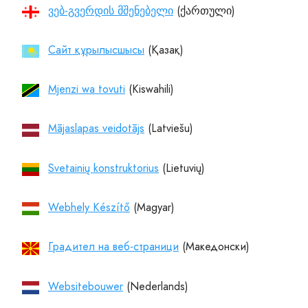
ვებ-გვერდის მშენებელი
Cайт құрылысшысы
Mjenzi wa tovuti
Mājaslapas veidotājs
Svetainių konstruktorius
Webhely Készítő
Градител на веб-страници
Websitebouwer