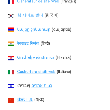
Générateur de site Web
웹 사이트 빌더
կայքը շինարար
वेबसाइट निर्माता
Graditelj web stranica
Costruttore di siti web
בניית אתרים
(עברית)‏
建站工具