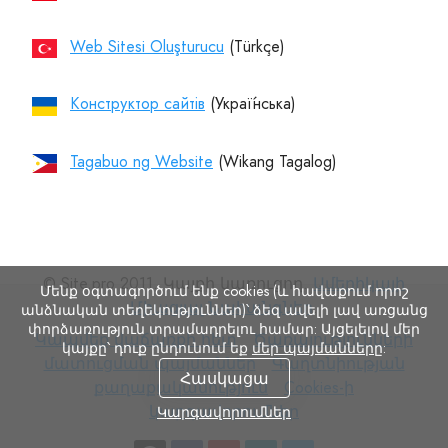
Web Sitesi Oluşturucu
Конструктор сайтів
Tagabuo ng Website
© Site.pro 2011. Կայքի կառուցող.
Ամերիկայի
Մենք օգտագործում ենք cookies (և հավաքում որոշ
Միացյալ Նահանգներ
.
անձնական տեղեկություններ)՝ ձեզ ավելի լավ առցանց
փորձառություն տրամադրելու համար: Այցելելով մեր
Կապվեք
Ծառայությունների
Կապվեք վաճառքի հետ
Ծառայությունների
կայքը՝ դուք ընդունում եք
մեր պայմանները
:
վաճառքի
մատուցման
Գաղտնիության
մատուցման պայմաններ
Գաղտնիության
Հասկացա
հետ
պայմաններ
քաղաքականություն
Cookies-
քաղաքականություն
Cookies-ի
ի
կարգավորումներ
Կարգավորումներ
կարգավորումներ