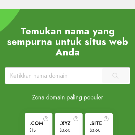
Temukan nama yang
sempurna untuk situs web
Anda
Zona domain paling populer
.COM
.XYZ
.SITE
$13
$3.60
$3.60