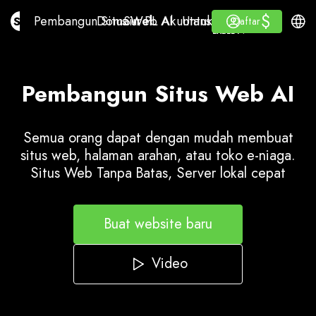
$
$
Pembangun Situs Web AI
Domain
Surel
PL Akuntansi
Untuk ResellerLabel puti
Masuk
Mempelajari
Bahas
Pembangun Situs Web AI
Domain
Surel
PL Akuntansi
Untuk Reseller
Mempelajari
Daftar
Daftar
LABEL PUTIH
Pembangun Situs Web AI
Semua orang dapat dengan mudah membuat
situs web, halaman arahan, atau toko e-niaga.
Situs Web Tanpa Batas, Server lokal cepat
Buat website baru
Video