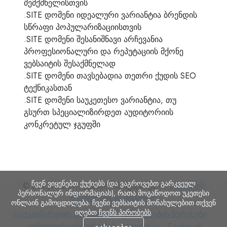
შემქმნელისთვის
.SITE დომენი იდეალური ვარიანტია ბრენდის
სწრაფი პოპულარიზაციისთვის
.SITE დომენი შესანიშნავი არჩევანია
პროფესიონალური და რეპუტაციის მქონე
ვებსაიტის შესაქმნელად
.SITE დომენი თავსებადია თეთრი ქუდის SEO
ტექნიკასთან
.SITE დომენი საუკეთესო ვარიანტია, თუ
გსურთ სპეციალიზირდეთ აუდიტორიის
კონკრეტულ ჯგუფში
ჩვენ ვიყენებთ ქუქიებს (და ვაგროვებთ გარკვეულ
© Site.pro 2011. ვებსაიტის შემქმნელი.
ამერიკის
პერსონალურ ინფორმაციას), რათა მოგაწოდოთ უკეთესი
შეერთებული შტატები
.
ონლაინ გამოცდილება. ჩვენი ვებსაიტის მონახულებით თქვენ
იღებთ
ჩვენს პირობებს
.
დაუკავშირდით
გამოყენების
კო
დაუკავშირდით გაყიდვებს
გამოყენების წერესები
გაყიდვებს
წერესები
Cookie-
პო
კონფიდენციალურობის პოლიტიკა
Cookie-ის