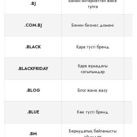
Бенин интернеттегі жеке
.BJ
тұлға
.COM.BJ
Бенин бизнес домені
.BLACK
Қара түсті бренд
Қара жұмадағы
.BLACKFRIDAY
сатылымдар
.BLOG
Блог және жазу
.BLUE
Көк түсті бренд
Бермудалық байланысты
.BM
$
ұйымдар