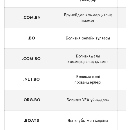
Брунейдегі коммерциялық
.COM.BN
$
қызмет
.BO
Боливия онлайн тұлғасы
$
Боливиядағы
.COM.BO
$
коммерциялық қызмет
Боливия желі
.NET.BO
$
провайдерлері
.ORG.BO
Боливия ҮЕҰ ұйымдары
$
.BOATS
Яхт клубы мен марина
$