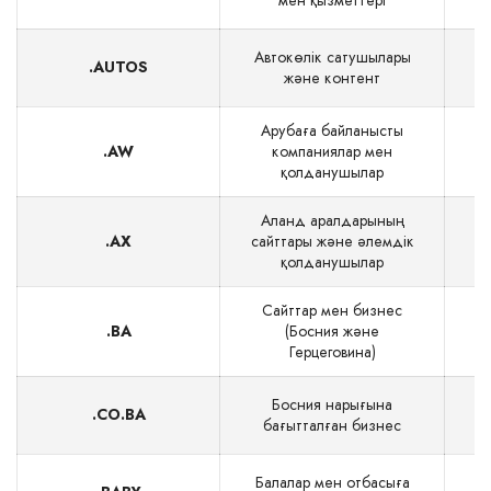
мен қызметтері
Автокөлік сатушылары
.AUTOS
$
және контент
Арубаға байланысты
.AW
компаниялар мен
$
қолданушылар
Аланд аралдарының
.AX
сайттары және әлемдік
қолданушылар
Сайттар мен бизнеc
.BA
(Босния және
Герцеговина)
Босния нарығына
.CO.BA
бағытталған бизнес
Балалар мен отбасыға