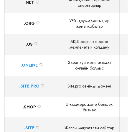
.NET
операторлар
ҮЕҰ, қауымдастықтар
.ORG
және жобалар
АҚШ жергілікті және
.US
$
мемлекеттік қолдану
Заманауи және икемді
.ONLINE
$
онлайн болмыс
.SITE.PRO
Site.pro сенімді домені
$
Э‑коммерс және бөлшек
.SHOP
$
бизнес
.SITE
Жалпы мақсаттағы сайттар
$