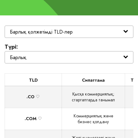
Түрі:
TLD
Сипаттама
Ті
Қысқа коммерциялық;
.CO
стартаптарда танымал
Коммерциялық және
.COM
бизнес қолдану
Желі қызметтері және