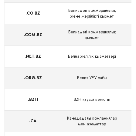
Белиздегі коммерциялық
.CO.BZ
және жергілікті қызмет
Белиздегі коммерциялық
.COM.BZ
қызмет
.NET.BZ
Белиз желілік қызметтері
.ORG.BZ
Белиз ҮЕҰ хабы
.BZH
BZH қауым кеңістігі
Канададағы компаниялар
.CA
мен азаматтар