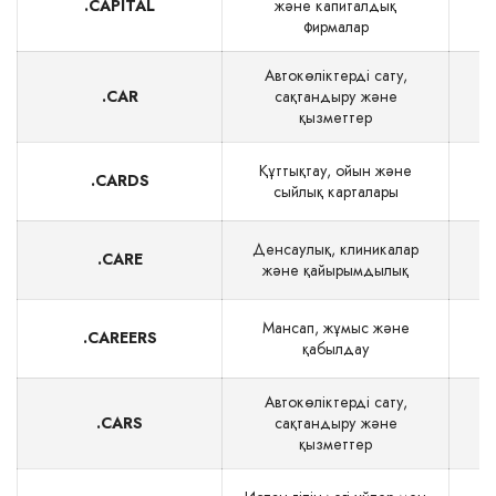
.CAPITAL
және капиталдық
фирмалар
Автокөліктерді сату,
.CAR
сақтандыру және
$
қызметтер
Құттықтау, ойын және
.CARDS
сыйлық карталары
Денсаулық, клиникалар
.CARE
және қайырымдылық
Мансап, жұмыс және
.CAREERS
қабылдау
Автокөліктерді сату,
.CARS
сақтандыру және
$
қызметтер