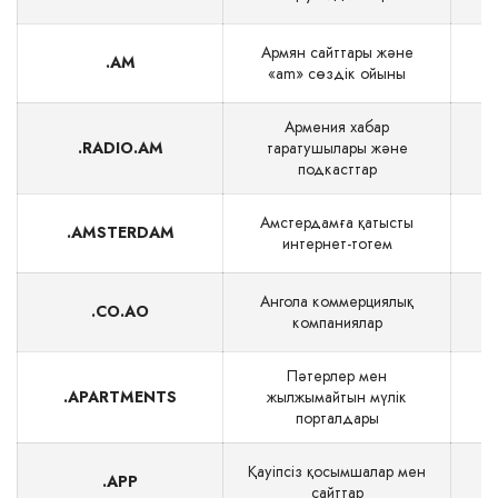
Армян сайттары және
.AM
«am» сөздік ойыны
Армения хабар
.RADIO.AM
таратушылары және
подкасттар
Амстердамға қатысты
.AMSTERDAM
интернет-тотем
Ангола коммерциялық
.CO.AO
$
компаниялар
Пәтерлер мен
.APARTMENTS
жылжымайтын мүлік
порталдары
Қауіпсіз қосымшалар мен
.APP
сайттар