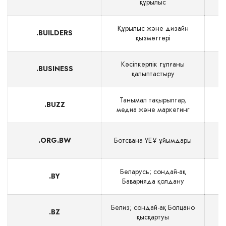
құрылыс
Құрылыс және дизайн
.BUILDERS
қызметтері
Кәсіпкерлік тұлғаны
.BUSINESS
қалыптастыру
Танымал тақырыптар,
.BUZZ
$
медиа және маркетинг
.ORG.BW
Ботсвана ҮЕҰ ұйымдары
$
Беларусь; сондай-ақ
.BY
Баварияда қолдану
Белиз; сондай-ақ Болцано
.BZ
қысқартуы