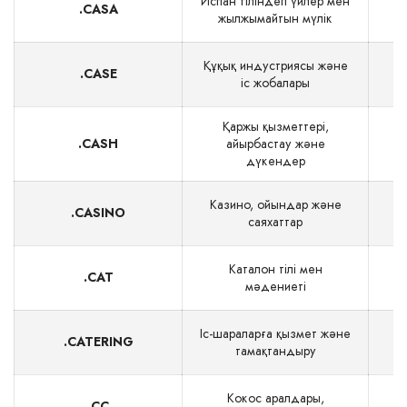
Испан тіліндегі үйлер мен
.CASA
$
жылжымайтын мүлік
Құқық индустриясы және
.CASE
$
іс жобалары
Қаржы қызметтері,
.CASH
айырбастау және
дүкендер
Казино, ойындар және
.CASINO
саяхаттар
Каталон тілі мен
.CAT
мәдениеті
Іс-шараларға қызмет және
.CATERING
тамақтандыру
Кокос аралдары,
.CC