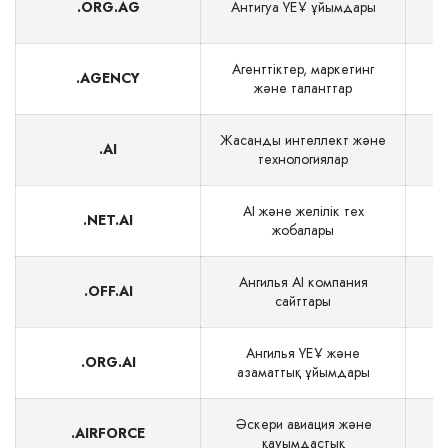
.ORG.AG
Антигуа ҮЕҰ ұйымдары
Агенттіктер, маркетинг
.AGENCY
және таланттар
Жасанды интеллект және
.AI
$
технологиялар
AI және желілік тех
.NET.AI
$
жобалары
Ангилья AI компания
.OFF.AI
$
сайттары
Ангилья ҮЕҰ және
.ORG.AI
$
азаматтық ұйымдары
Әскери авиация және
.AIRFORCE
$
қауымдастық