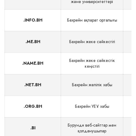
және университеттері
.INFO.BH
Бахрейн ақпарат орталығы
.ME.BH
Бахрейн жеке сәйкестігі
Бахрейн жеке сәйкестік
.NAME.BH
кеңістігі
.NET.BH
Бахрейн желілік хабы
.ORG.BH
Бахрейн ҮЕҰ хабы
Бурунди веб-сайттар мен
.BI
қолданушылар