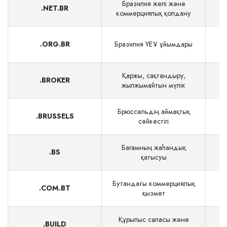
Бразилия желі және
.NET.BR
коммерциялық қолдану
.ORG.BR
Бразилия ҮЕҰ ұйымдары
Қаржы, сақтандыру,
.BROKER
жылжымайтын мүлік
Брюссельдің аймақтық
.BRUSSELS
сәйкестігі
Багамның жаһандық
.BS
$
қатысуы
Бутандағы коммерциялық
.COM.BT
$
қызмет
Құрылыс саласы және
.BUILD