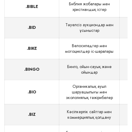
Библия жобалары мен
.BIBLE
христиандық істер
Тәуелсіз аукциондар мен
.BID
$
ұсыныстар
Велосипедтер мен
.BIKE
мотоциклдер іс-шаралары
Бинго, ойын-сауық және
.BINGO
ойындар
Органикалық ауыл
.BIO
шаруашылығы мен
экологиялық тәжірибелер
Кәсіпкерлік сайттар мен
.BIZ
коммерциялық қолдану