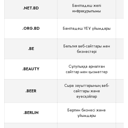
Бангладеш желі
.NET.BD
инфрақұрылымы
.ORG.BD
Бангладеш ҮЕҰ ұйымдары
Бельгия веб-сайттары мен
.BE
бизнестері
Сұлулыққа арналған
.BEAUTY
$
сайттар мен қызметтер
Сыра зауыттарының веб-
.BEER
сайттары және
$
әуесқойлар
Берлин бизнесі және
.BERLIN
ұйымдары