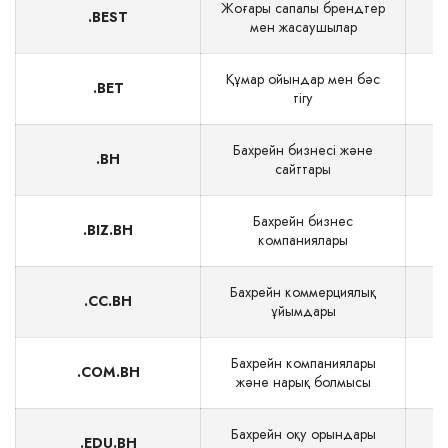
Жоғары сапалы брендтер
.BEST
мен жасаушылар
Құмар ойындар мен бәс
.BET
тігу
Бахрейн бизнесі және
.BH
сайттары
Бахрейн бизнес
.BIZ.BH
компаниялары
Бахрейн коммерциялық
.CC.BH
ұйымдары
Бахрейн компаниялары
.COM.BH
және нарық болмысы
Бахрейн оқу орындары
.EDU.BH