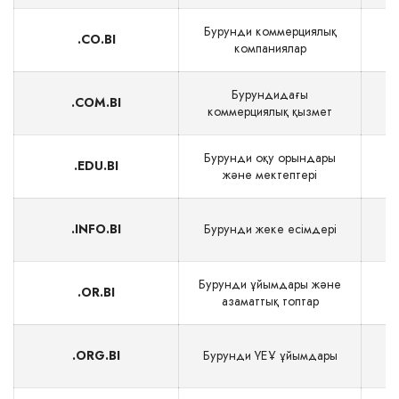
Бурунди коммерциялық
.CO.BI
компаниялар
Бурундидағы
.COM.BI
коммерциялық қызмет
Бурунди оқу орындары
.EDU.BI
және мектептері
.INFO.BI
Бурунди жеке есімдері
Бурунди ұйымдары және
.OR.BI
азаматтық топтар
.ORG.BI
Бурунди ҮЕҰ ұйымдары