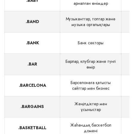
.BABY
арналған өнімдер
Музыканттар, топтар және
.BAND
музыка орталықтары
.BANK
Банк секторы
$
Барлар, клубтар және түнгі
.BAR
өмір
Барселонаға қатысты
.BARCELONA
сайттар мен бизнес
Жеңілдіктер мен
.BARGAINS
ұсыныстар
Жаһандық баскетбол
.BASKETBALL
домені