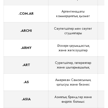
Аргентинадағы
.COM.AR
коммерциялық қызмет
Сәулетшілер мен сәулет
.ARCHI
студиялары
Әскери қауымдастық
.ARMY
және жеткізушілер
Суретшілер, галереялар
.ART
және шығармашылық
Американ Самоасының
.AS
$
қатысуы және бизнес
Азиялық брендтер және
.ASIA
$
өңірлік болмыс