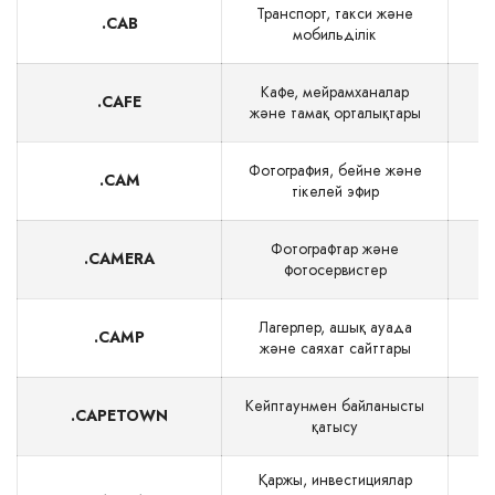
Транспорт, такси және
.CAB
мобильділік
Кафе, мейрамханалар
.CAFE
және тамақ орталықтары
Фотография, бейне және
.CAM
$
тікелей эфир
Фотографтар және
.CAMERA
фотосервистер
Лагерлер, ашық ауада
.CAMP
және саяхат сайттары
Кейптаунмен байланысты
.CAPETOWN
қатысу
Қаржы, инвестициялар