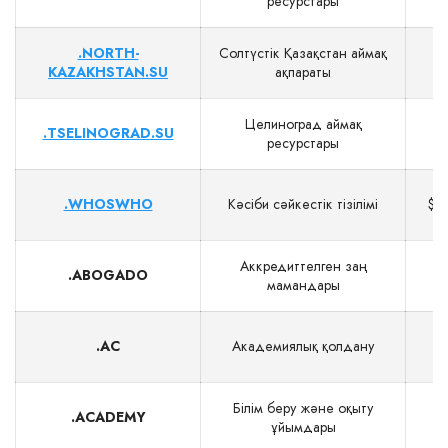
ресурстары
.NORTH-
Солтүстік Қазақстан аймақ
$
KAZAKHSTAN.SU
ақпараты
Целиноград аймақ
.TSELINOGRAD.SU
$
ресурстары
.WHOSWHO
Кәсіби сәйкестік тізілімі
$2
Аккредиттелген заң
.ABOGADO
мамандары
.AC
Академиялық қолдану
Білім беру және оқыту
.ACADEMY
ұйымдары