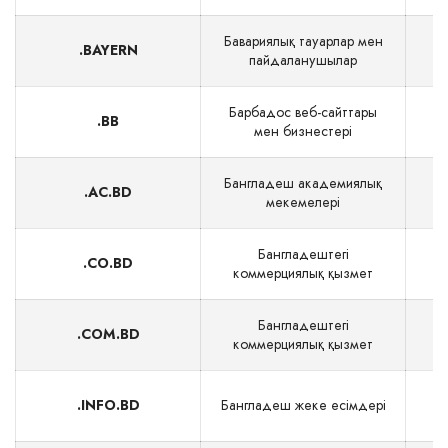
Бавариялық тауарлар мен
.BAYERN
пайдаланушылар
Барбадос веб-сайттары
.BB
$
мен бизнестері
Бангладеш академиялық
.AC.BD
мекемелері
Бангладештегі
.CO.BD
коммерциялық қызмет
Бангладештегі
.COM.BD
коммерциялық қызмет
.INFO.BD
Бангладеш жеке есімдері