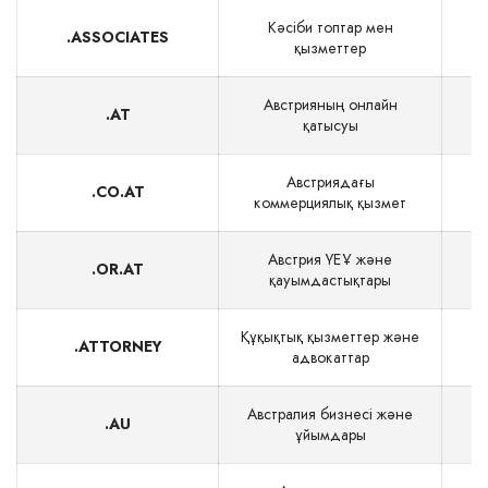
Кәсіби топтар мен
.ASSOCIATES
қызметтер
Австрияның онлайн
.AT
қатысуы
Австриядағы
.CO.AT
коммерциялық қызмет
Австрия ҮЕҰ және
.OR.AT
қауымдастықтары
Құқықтық қызметтер және
.ATTORNEY
адвокаттар
Австралия бизнесі және
.AU
ұйымдары