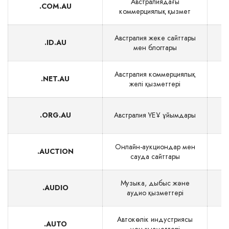
Австралиядағы
.COM.AU
коммерциялық қызмет
Австралия жеке сайттары
.ID.AU
мен блогтары
Австралия коммерциялық
.NET.AU
желі қызметтері
.ORG.AU
Австралия ҮЕҰ ұйымдары
Онлайн-аукциондар мен
.AUCTION
сауда сайттары
Музыка, дыбыс және
.AUDIO
$
аудио қызметтері
Автокөлік индустриясы
.AUTO
$