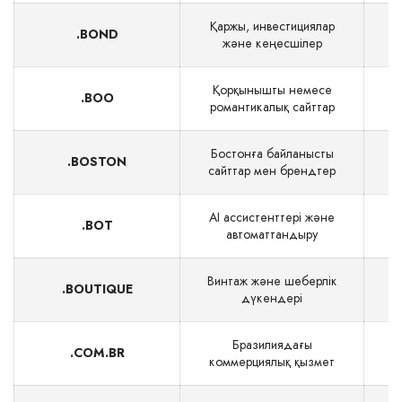
Қаржы, инвестициялар
.BOND
$
және кеңесшілер
Қорқынышты немесе
.BOO
романтикалық сайттар
Бостонға байланысты
.BOSTON
$
сайттар мен брендтер
AI ассистенттері және
.BOT
автоматтандыру
Винтаж және шеберлік
.BOUTIQUE
дүкендері
Бразилиядағы
.COM.BR
коммерциялық қызмет