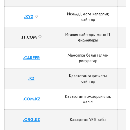
Икемді, есте қаларлық
.XYZ
$
сайттар
Италия сайттары және IT
.IT.COM
$
фирмалары
Мансапқа бағытталған
.CAREER
$
ресурстар
Қазақстанға қатысты
.KZ
сайттар
Қазақстан коммерциялық
.COM.KZ
желісі
.ORG.KZ
Қазақстан ҮЕҰ хабы