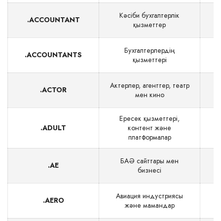
Кәсіби бухгалтерлік
.ACCOUNTANT
қызметтер
Бухгалтерлердің
.ACCOUNTANTS
$
қызметтері
Актерлер, агенттер, театр
.ACTOR
мен кино
Ересек қызметтері,
.ADULT
контент және
$
платформалар
БАӘ сайттары мен
.AE
бизнесі
Авиация индустриясы
.AERO
және мамандар