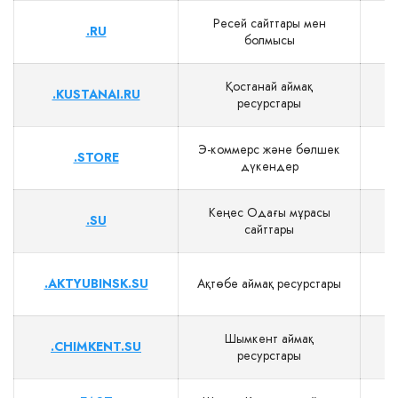
Ресей сайттары мен
.RU
болмысы
Қостанай аймақ
.KUSTANAI.RU
$
ресурстары
Э‑коммерс және бөлшек
.STORE
дүкендер
Кеңес Одағы мұрасы
.SU
сайттары
.AKTYUBINSK.SU
Ақтөбе аймақ ресурстары
$
Шымкент аймақ
.CHIMKENT.SU
$
ресурстары