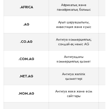
Африкалық және
.AFRICA
панафрикалық болмыс
Ауыл шаруашылығы,
.AG
инвестиция және күміс
Антигуа коммерциялық;
.CO.AG
сондай-ақ неміс AG
Антигуадағы
.COM.AG
коммерциялық қызмет
Антигуа желілік
.NET.AG
қызметтері
Антигуа жеке және есім
.NOM.AG
сайттары