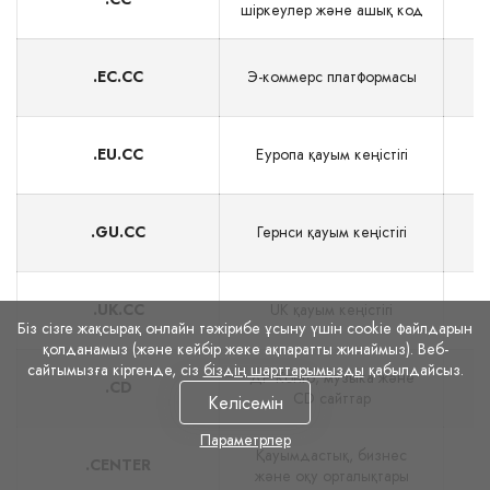
шіркеулер және ашық код
.EC.CC
Э‑коммерс платформасы
.EU.CC
Еуропа қауым кеңістігі
$
.GU.CC
Гернси қауым кеңістігі
$
.UK.CC
UK қауым кеңістігі
Біз сізге жақсырақ онлайн тәжірибе ұсыну үшін cookie файлдарын
қолданамыз (және кейбір жеке ақпаратты жинаймыз). Веб-
сайтымызға кіргенде, сіз
біздің шарттарымызды
қабылдайсыз.
ДР Конго; музыка және
.CD
CD сайттар
Келісемін
Параметрлер
Қауымдастық, бизнес
.CENTER
және оқу орталықтары