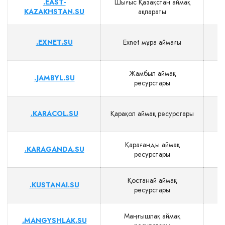
.EAST-
Шығыс Қазақстан аймақ
$
KAZAKHSTAN.SU
ақпараты
.EXNET.SU
Exnet мұра аймағы
$
Жамбыл аймақ
.JAMBYL.SU
$
ресурстары
.KARACOL.SU
Қарақол аймақ ресурстары
$
Қарағанды аймақ
.KARAGANDA.SU
$
ресурстары
Қостанай аймақ
.KUSTANAI.SU
$
ресурстары
Маңғышлақ аймақ
.MANGYSHLAK.SU
$