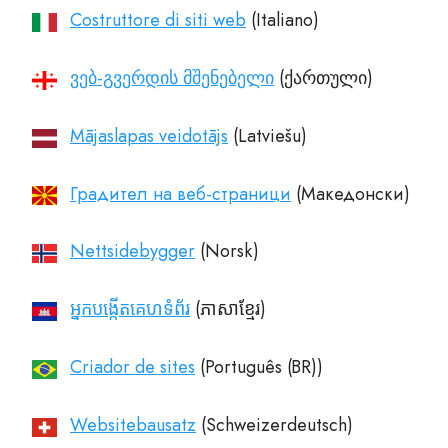
Costruttore di siti web
ვებ-გვერდის მშენებელი
Mājaslapas veidotājs
Градител на веб-страници
Nettsidebygger
អ្នកបង្កើតគេហទំព័រ
Criador de sites
Websitebausatz