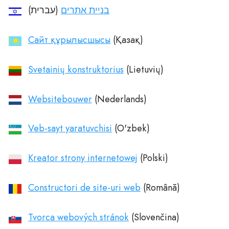
בניית אתרים
(עברית)‏
Cайт құрылысшысы
Svetainių konstruktorius
Websitebouwer
Veb-sayt yaratuvchisi
Kreator strony internetowej
Constructori de site-uri web
Tvorca webových stránok