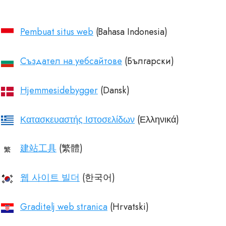
Pembuat situs web
Създател на уебсайтове
Hjemmesidebygger
Κατασκευαστής Ιστοσελίδων
建站工具
웹 사이트 빌더
Graditelj web stranica