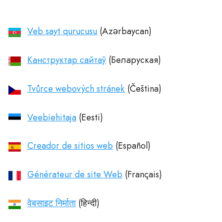
Veb sayt qurucusu
Канструктар сайтаў
Tvůrce webových stránek
Veebiehitaja
Creador de sitios web
Générateur de site Web
वेबसाइट निर्माता