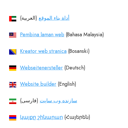
أداة بناء الموقع
(العربية)‏
Pembina laman web
Kreator web stranica
Webseitenersteller
Website builder
سازنده وب سایت
(فارسی)‏
կայքը շինարար