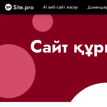
Site.pro
AI веб-сайт жасау
Доменде
AI веб-сайт жасау
Доменде
Cайт құ