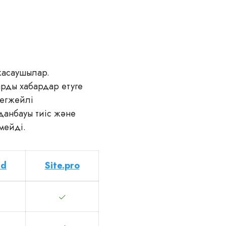
жасаушылар.
арды хабардар етуге
тегжейлі
данбауы тиіс және
мейді.
ad
Site.pro