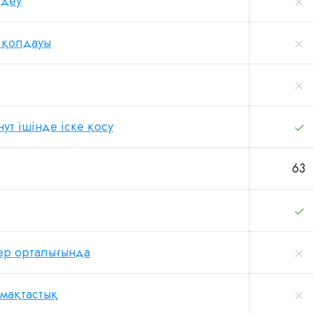
ңдеу
 қолдауы
нут ішінде іске қосу
63
ер орталығында
ымақтастық