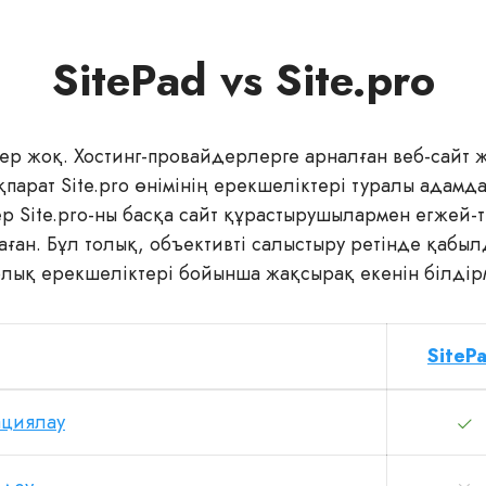
SitePad vs Site.pro
рлер жоқ. Хостинг-провайдерлерге арналған веб-сайт 
парат Site.pro өнімінің ерекшеліктері туралы адамд
ер Site.pro-ны басқа сайт құрастырушылармен егжей-
ған. Бұл толық, объективті салыстыру ретінде қабыл
арлық ерекшеліктері бойынша жақсырақ екенін білдір
SiteP
ациялау