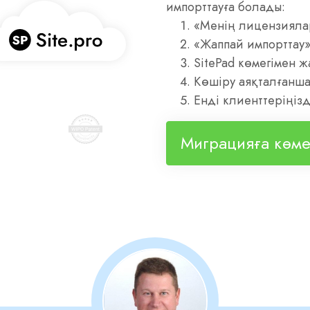
импорттауға болады:
«Менің лицензияла
«Жаппай импорттау»
SitePad көмегімен ж
Көшіру аяқталғанша 
Енді клиенттеріңізд
Миграцияға көме