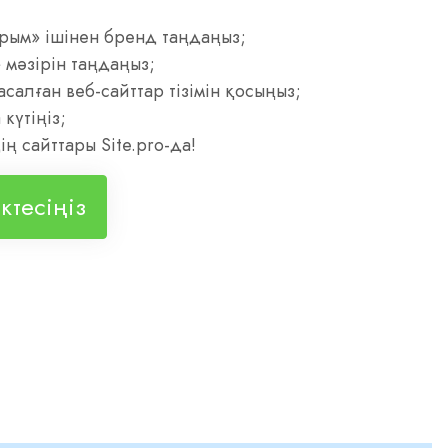
рым» ішінен бренд таңдаңыз;
 мәзірін таңдаңыз;
асалған веб-сайттар тізімін қосыңыз;
күтіңіз;
ің сайттары Site.pro-да!
ктесіңіз