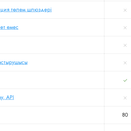
ция төлем шлюздері
ет емес
астырушысы
у, API
80