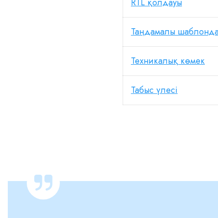
RTL қолдауы
Таңдамалы шаблонд
Техникалық көмек
Табыс үлесі