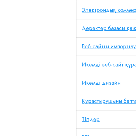
Электрондық коммер
Деректер базасы қаж
Веб-сайтты импорттау
Икемді веб-сайт құр
Икемді дизайн
Құрастырушыны бапта
Тілдер