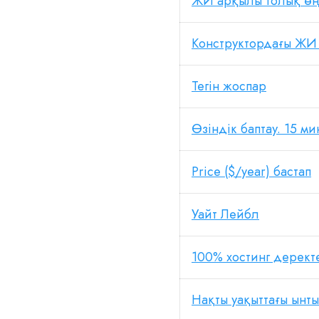
ЖИ арқылы толық ө
Конструктордағы ЖИ
Тегін жоспар
Өзіндік баптау. 15 ми
Price ($/year) бастап
Уайт Лейбл
100% хостинг дерект
Нақты уақыттағы ынт