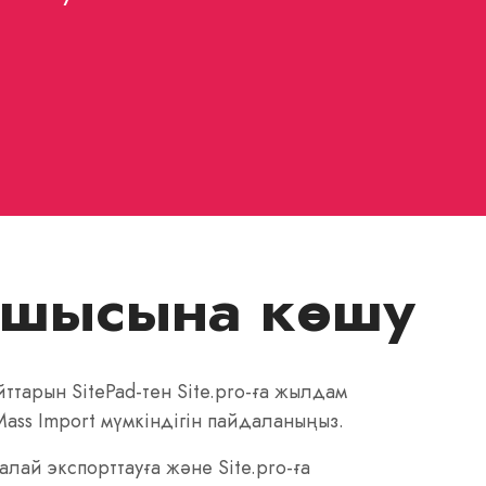
рушысына көшу
ттарын SitePad-тен Site.pro-ға жылдам
ass Import мүмкіндігін пайдаланыңыз.
қалай экспорттауға және Site.pro-ға