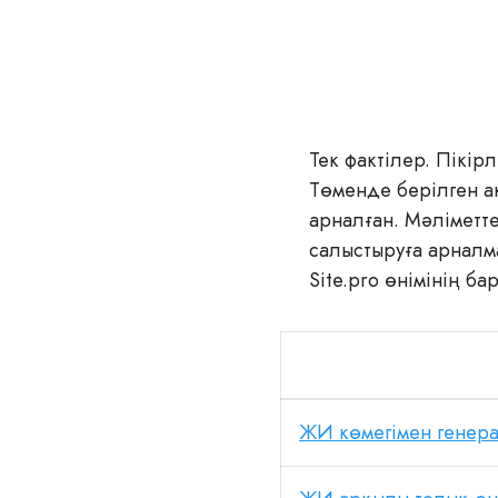
Тек фактілер. Пікі
Төменде берілген ақ
арналған. Мәліметт
салыстыруға арналма
Site.pro өнімінің б
ЖИ көмегімен генер