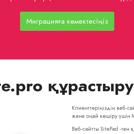
Миграцияға көмектесіңіз
Site.pro құрасты
Клиенттеріңіздің веб-сай
және оңай көшіру үшін M
Веб-сайтты SitePad -тен 