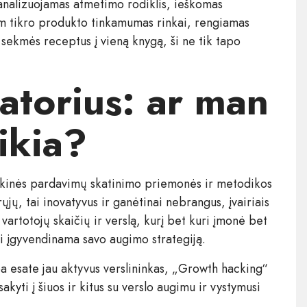
 analizuojamas atmetimo rodiklis, ieškomas
m tikro produkto tinkamumas rinkai, rengiamas
 sekmės receptus į vieną knygą, ši ne tik tapo
atorius: ar man
ikia?
ikinės pardavimų skatinimo priemonės ir metodikos
ųjų, tai inovatyvus ir ganėtinai nebrangus, įvairiais
artotojų skaičių ir verslą, kurį bet kuri įmonė bet
i įgyvendinama savo augimo strategiją.
ba esate jau aktyvus verslininkas, „Growth hacking“
kyti į šiuos ir kitus su verslo augimu ir vystymusi