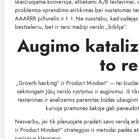
skaičiuojama konversija, atliekami A/B testavimai,
problemos-sprendimo atitikimas bei nustatomas ta
AAARRR piltuvėlis ir t. t. Ne nuostabu, kad sudėjęs
bestseleriu, bet ir tarsi mažoji verslo „biblija“.
Augimo kataliz
to re
„Growth hacking“ ir Product Mindset“ – tai šiuola
sėkmingam Jūsų verslo vystymui ir auginimui. Iš tikr
testavimas ir analizėmis paremtas būdas užauginti v
kurioje pramonės šakoje gali panaudot
Nesvarbu, jei tik planuojate pradėti savo verslą ar
ir Product Mindset“ strategijos ir metodai padės atsa
susijusius klausimus: