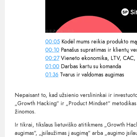
00:05
Kodėl mums reikia produkto m
00:10
Panašus supratimas ir klientų ve
00:27
Vieneto ekonomika, LTV, CAC, 
01:00
Darbas kartu su komanda
01:36
Tvarus ir valdomas augimas
Nepaisant to, kad užsienio verslininkai ir investuot
„Growth Hacking“ ir „Product Mindset“ metodikas au
žinomos.
Ir tikrai, tikslaus lietuviško atitikmens „Growth Ha
augimas“, „įsilaužimas į augimą“ arba „augimo įsilau