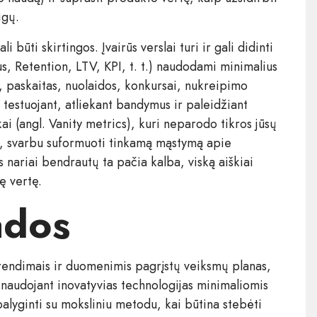
igų.
būti skirtingos. Įvairūs verslai turi ir gali didinti
us, Retention, LTV, KPI, t. t.) naudodami minimalius
, paskaitas, nuolaidos, konkursai, nukreipimo
 testuojant, atliekant bandymus ir paleidžiant
ai (angl. Vanity metrics), kuri neparodo tikros jūsų
aigi, svarbu suformuoti tinkamą mąstymą apie
 nariai bendrautų ta pačia kalba, viską aiškiai
ę vertę.
ados
endimais ir duomenimis pagrįstų veiksmų planas,
naudojant inovatyvias technologijas minimaliomis
lyginti su moksliniu metodu, kai būtina stebėti