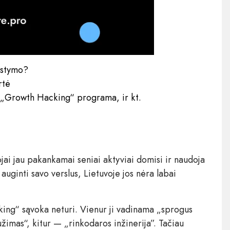
ąstymo?
rtė
„Growth Hacking“ programa, ir kt.
ojai jau pakankamai seniai aktyviai domisi ir naudoja
ginti savo verslus, Lietuvoje jos nėra labai
cking“ sąvoka neturi. Vienur ji vadinama „sprogus
žimas“, kitur — „rinkodaros inžinerija”. Tačiau