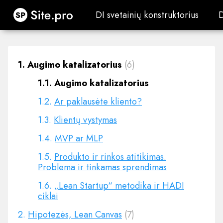
Site.pro
DI svetainių konstruktorius
DI svetainių konstruktorius
1.
Augimo katalizatorius
(6)
1.1.
Augimo katalizatorius
1.2.
Ar paklausėte kliento?
1.3.
Klientų vystymas
1.4.
MVP ar MLP
1.5.
Produkto ir rinkos atitikimas.
Problema ir tinkamas sprendimas
1.6.
„Lean Startup“ metodika ir HADI
ciklai
2.
Hipotezės, Lean Canvas
(7)