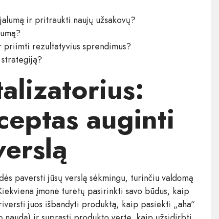
ojalumą ir pritraukti naujų užsakovų?
ašumą?
r priimti rezultatyvius sprendimus?
 strategiją?
lizatorius:
ceptas auginti
verslą
s paversti jūsų verslą sėkmingu, turinčiu valdomą
Kiekviena įmonė turėtų pasirinkti savo būdus, kaip
riversti juos išbandyti produktą, kaip pasiekti „aha“
audą) ir suprasti produkto vertę, kaip užsidirbti