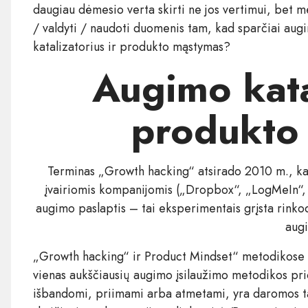
daugiau dėmesio verta skirti ne jos vertimui, bet m
/ valdyti / naudoti duomenis tam, kad sparčiai augin
katalizatorius ir produkto mąstymas?
Augimo katal
produkto
Terminas „Growth hacking“ atsirado 2010 m., kai 
įvairiomis kompanijomis („Dropbox“, „LogMeIn“, „
augimo paslaptis – tai eksperimentais grįsta rinkod
augi
„Growth hacking“ ir Product Mindset“ metodikose nė
vienas aukščiausių augimo įsilaužimo metodikos pri
išbandomi, priimami arba atmetami, yra daromos tam