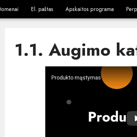
Domenai
El. paštas
Apskaitos programa
Perp
Domenai
El. paštas
Apskaitos programa
Perp
1.1. Augimo kat