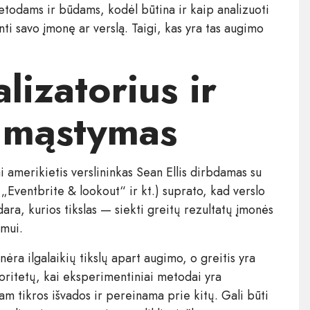
etodams ir būdams, kodėl būtina ir kaip analizuoti
ti savo įmonę ar verslą. Taigi, kas yra tas augimo
izatorius ir
 mąstymas
amerikietis verslininkas Sean Ellis dirbdamas su
Eventbrite & lookout“ ir kt.) suprato, kad verslo
ara, kurios tikslas — siekti greitų rezultatų įmonės
mui.
ra ilgalaikių tikslų apart augimo, o greitis yra
oritetų, kai eksperimentiniai metodai yra
 tikros išvados ir pereinama prie kitų. Gali būti