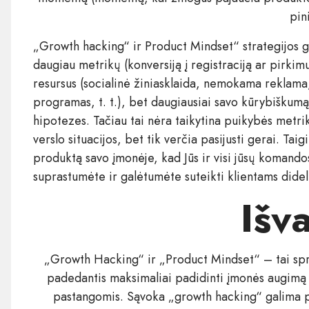
pin
„Growth hacking“ ir Product Mindset“ strategijos gali 
daugiau metrikų (konversiją į registraciją ar pirkim
resursus (socialinė žiniasklaida, nemokama reklama
programas, t. t.), bet daugiausiai savo kūrybiškumą
hipotezes. Tačiau tai nėra taikytina puikybės metrik
verslo situacijos, bet tik verčia pasijusti gerai. T
produktą savo įmonėje, kad Jūs ir visi jūsų komandos
suprastumėte ir galėtumėte suteikti klientams didel
Išv
„Growth Hacking“ ir „Product Mindset“ – tai spr
padedantis maksimaliai padidinti įmonės augimą 
pastangomis. Sąvoka „growth hacking“ galima pa