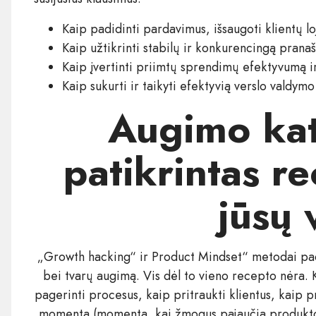
Kaip padidinti pardavimus, išsaugoti klientų l
Kaip užtikrinti stabilų ir konkurencingą pran
Kaip įvertinti priimtų sprendimų efektyvumą i
Kaip sukurti ir taikyti efektyvią verslo valdymo
Augimo kata
patikrintas re
jūsų 
„Growth hacking“ ir Product Mindset“ metodai padė
bei tvarų augimą. Vis dėl to vieno recepto nėra. 
pagerinti procesus, kaip pritraukti klientus, kaip p
momentą (momentą, kai žmogus pajaučia produkto n