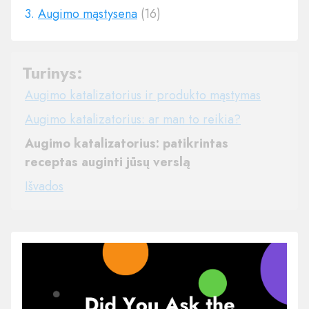
3.
Augimo mąstysena
(16)
Turinys:
Augimo katalizatorius ir produkto mąstymas
Augimo katalizatorius: ar man to reikia?
Augimo katalizatorius: patikrintas
receptas auginti jūsų verslą
Išvados