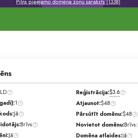
Pilns pieejamo domēna zonu saraksts (1338)
ēns
TLD
$3.6
Reģistrācija:
gadi):
1
Atjaunot:
$48
 kods:
Jā
Pārsūtīt domēnu:
$48
idotājs:
Brīvs
Novietot domēnu:
Brīvs
ni:
Jā
Domēna atlaides:
Jā