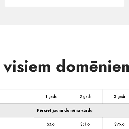
.SITE
e visiem domēniem
1 gads
2 gadi
3 gadi
Pērciet jaunu domēna vārdu
$3.6
$51.6
$99.6