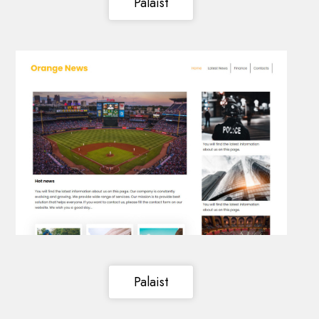
Palaist
Palaist