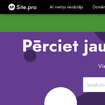
Site.pro
AI vietņu veidotājs
Domēn
AI vietņu veidotājs
Domēn
Pērciet j
Vi