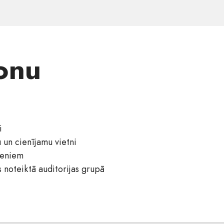
onu
i
u un cienījamu vietni
ieniem
s noteiktā auditorijas grupā