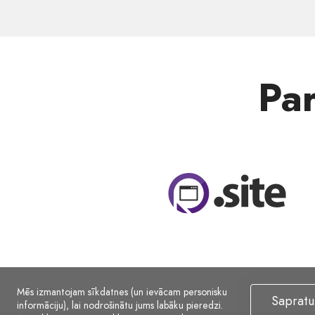
Pa
Mēs izmantojam sīkdatnes (un ievācam personisku
Sapratu
informāciju), lai nodrošinātu jums labāku pieredzi.