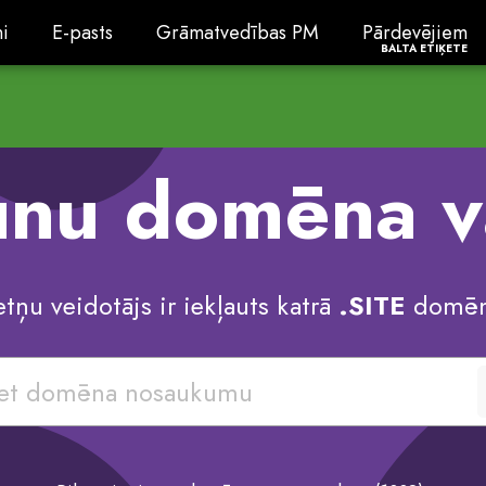
i
E-pasts
Grāmatvedības PM
PārdevējiemBal
i
E-pasts
Grāmatvedības PM
Pārdevējiem
BALTA ETIĶETE
aunu domēna 
etņu veidotājs ir iekļauts katrā
.SITE
domēn