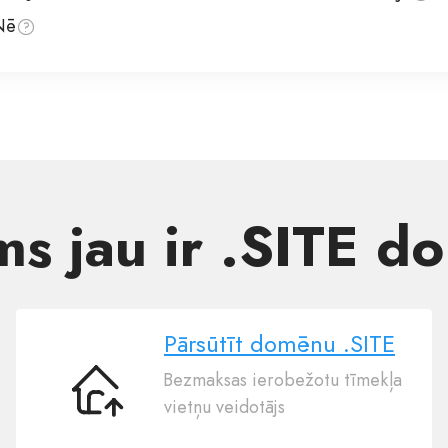
Nē
ms jau ir .SITE 
Pārsūtīt domēnu .SITE
Bezmaksas ierobežotu tīmekļa
Pārsūtīt
vietņu veidotājs
domēnu