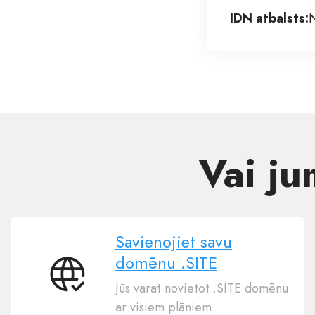
IDN atbalsts:
Vai ju
Savienojiet savu
domēnu .SITE
Savienojiet
Jūs varat novietot .SITE domēnu
savu
ar visiem plāniem