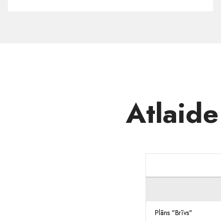
domēnu
.SITE
Atlaid
Plāns "Brīvs"