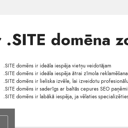
r .SITE domēna z
.SITE domēns ir ideāla iespēja vietņu veidotājam
.SITE domēns ir ideāla iespēja ātrai zīmola reklamēšana
.SITE domēns ir lieliska izvēle, lai izveidotu profesionāl
.SITE domēns ir saderīgs ar baltās cepures SEO paņēm
.SITE domēns ir labākā iespēja, ja vēlaties specializētie