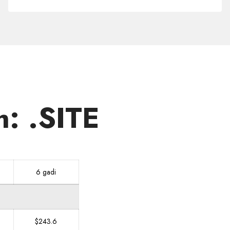
citās
zonās
: .SITE
6 gadi
$243.6