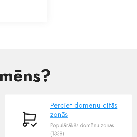
domēns?
Pērciet domēnu citās
zonās
Pērciet
Populārākās domēnu zonas
domēnu
(1338)