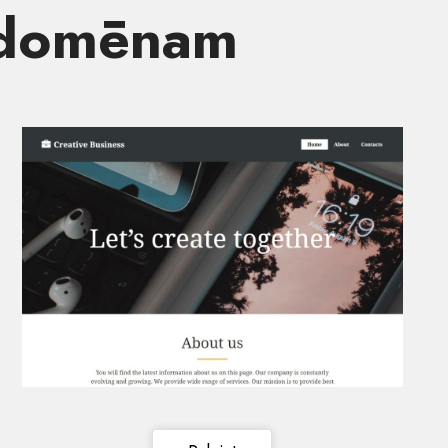
E domēnam