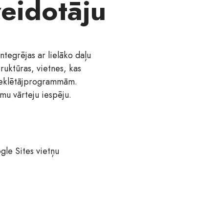
veidotāju
tegrējas ar lielāko daļu
ruktūras, vietnes, kas
u meklētājprogrammām.
mu vārteju iespēju.
gle Sites vietņu