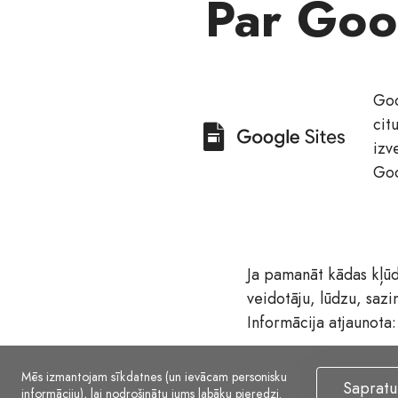
Par Goog
Goo
cit
izv
Goo
Ja pamanāt kādas kļūda
veidotāju, lūdzu, saz
Informācija atjaunota
Mēs izmantojam sīkdatnes (un ievācam personisku
Sapratu
informāciju), lai nodrošinātu jums labāku pieredzi.