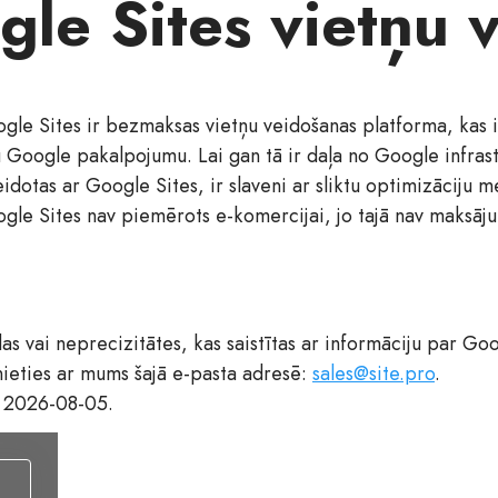
le Sites vietņu 
gle Sites ir bezmaksas vietņu veidošanas platforma, kas in
u Google pakalpojumu. Lai gan tā ir daļa no Google infrast
eidotas ar Google Sites, ir slaveni ar sliktu optimizācij
gle Sites nav piemērots e-komercijai, jo tajā nav maksāju
s vai neprecizitātes, kas saistītas ar informāciju par Goo
inieties ar mums šajā e-pasta adresē:
sales@site.pro
.
: 2026-08-05.