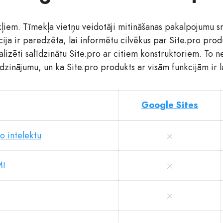
okļiem. Tīmekļa vietņu veidotāji mitināšanas pakalpojumu s
cija ir paredzēta, lai informētu cilvēkus par Site.pro pro
alizēti salīdzinātu Site.pro ar citiem konstruktoriem. To n
īdzinājumu, un ka Site.pro produkts ar visām funkcijām ir 
Google Sites
o intelektu
MI