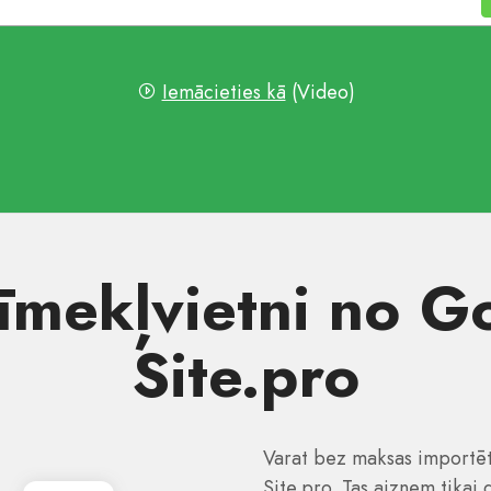
Iemācieties kā
(Video)
īmekļvietni no G
Site.pro
Varat bez maksas importēt
Site.pro. Tas aizņem tikai 