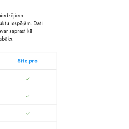
niedzējiem.
duktu iespējām. Dati
evar saprast kā
labāks.
Site.pro