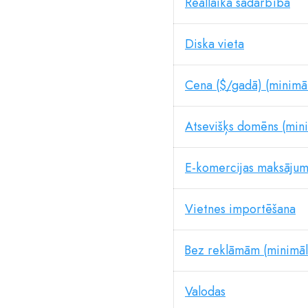
Reāllaika sadarbība
Diska vieta
Cena ($/gadā) (minimāl
Atsevišķs domēns (mini
E-komercijas maksājum
Vietnes importēšana
Bez reklāmām (minimāla
Valodas