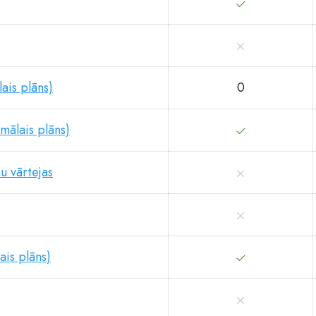
ais plāns)
0
mālais plāns)
u vārtejas
is plāns)