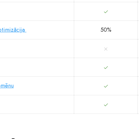
timizācija
50%
domēnu