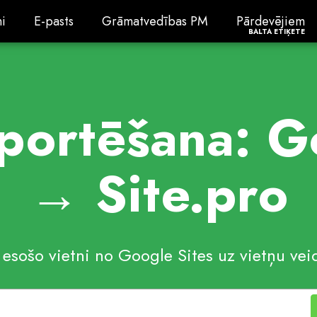
i
E-pasts
Grāmatvedības PM
PārdevējiemBal
i
E-pasts
Grāmatvedības PM
Pārdevējiem
BALTA ETIĶETE
portēšana: G
→ Site.pro
 esošo vietni no Google Sites uz vietņu vei