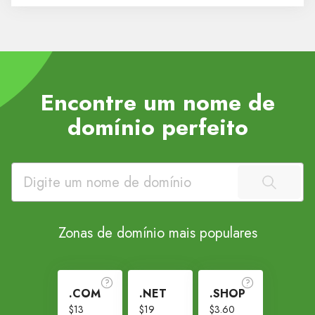
Encontre um nome de
domínio perfeito
Zonas de domínio mais populares
.COM
.NET
.SHOP
$13
$19
$3.60