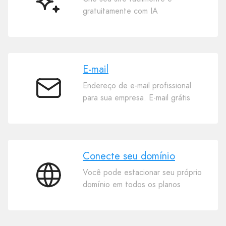
Criador
gratuitamente com IA
de
Sites
com
IA
E-mail
Endereço de e-mail profissional
E-
para sua empresa. E-mail grátis
mail
Conecte seu domínio
Você pode estacionar seu próprio
Conecte
domínio em todos os planos
seu
domínio