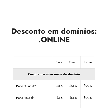
Desconto em domínios:
.ONLINE
1 ano
2 anos
3 anos
Compre um novo nome de domínio
Plano "Gratuito"
$3.6
$51.6
$99.6
Plano "Inicial"
$3.6
$51.6
$99.6