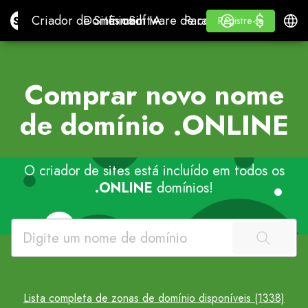
$
$
Site.pro
Criador de Sites com IA
Domínios
E-mail
Software de contabilidade
Para RevendedoresWhi
Iniciar Sessão
Aprender
Portu
Criador de Sites com IA
Domínios
E-mail
Software de contabilidade
Para Revendedores
Aprender
Registre-se
Registre-se
WHITE LABEL
Comprar novo nome
de domínio
.ONLINE
O criador de sites está incluído em todos os
.ONLINE
domínios!
Lista completa de zonas de domínio disponíveis (1338)