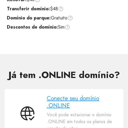
Transferir domínio:
$48
Domínio do parque:
Gratuito
Descontos de domínio:
Sim
Já tem .ONLINE domínio?
Conecte seu domínio
.ONLINE
Você pode estacionar o domínio
Conecte
.ONLINE em todos os planos de
seu