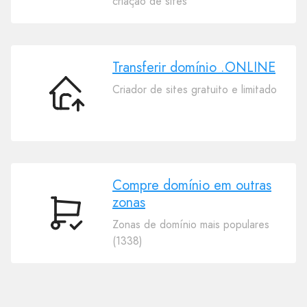
criação de sites
domínio
.ONLINE
Transferir domínio .ONLINE
Criador de sites gratuito e limitado
Transferir
domínio
.ONLINE
Compre domínio em outras
zonas
Compre
Zonas de domínio mais populares
domínio
(1338)
em
outras
zonas