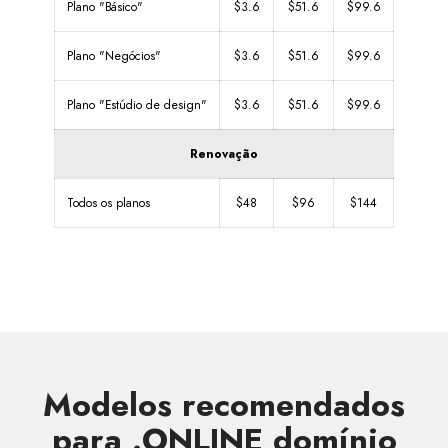
Plano "Básico"
$3.6
$51.6
$99.6
Plano "Negócios"
$3.6
$51.6
$99.6
Plano "Estúdio de design"
$3.6
$51.6
$99.6
Renovação
Todos os planos
$48
$96
$144
Modelos recomendados
para .ONLINE domínio