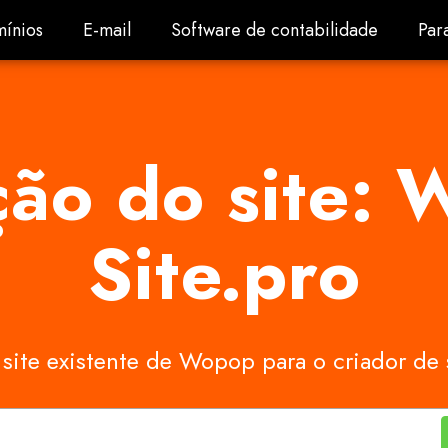
ínios
E-mail
Software de contabilidade
Par
ínios
E-mail
Software de contabilidade
Par
ção do site:
Site.pro
 site existente de Wopop para o criador de 