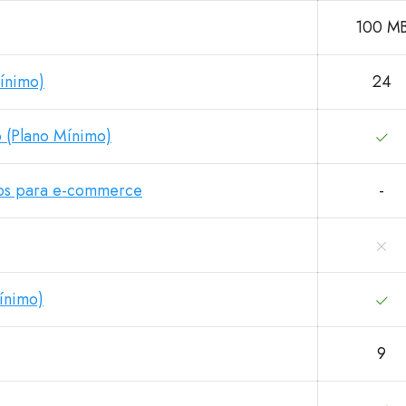
100 M
Mínimo)
24
 (Plano Mínimo)
os para e-commerce
-
ínimo)
9