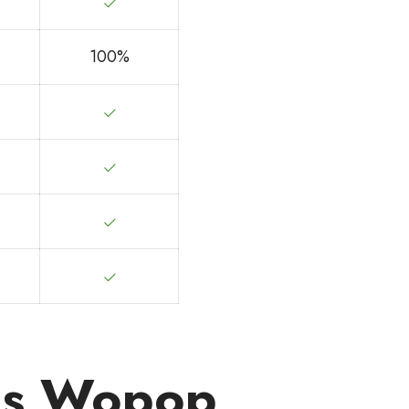
100%
tes Wopop