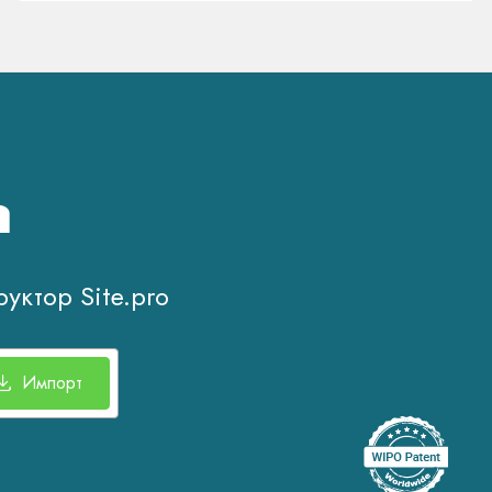
а
уктор Site.pro
Импорт