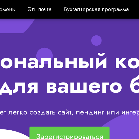
омены
Эл. почта
Бухгалтерская программа
омены
Эл. почта
Бухгалтерская программа
ональный ко
 для вашего 
т легко создать сайт, лендинг или интер
Зарегистрироваться