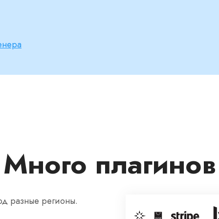
енера
Много плагинов
од разные регионы.