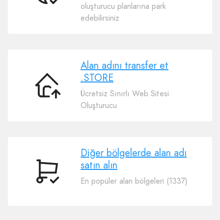
oluşturucu planlarına park
Adınızı
edebilirsiniz
Bağlayın
.STORE
Alan adını transfer et
.STORE
Alan
Ücretsiz Sınırlı Web Sitesi
adını
Oluşturucu
transfer
et
.STORE
Diğer bölgelerde alan adı
satın alın
Diğer
En popüler alan bölgeleri (1337)
bölgelerde
alan
adı