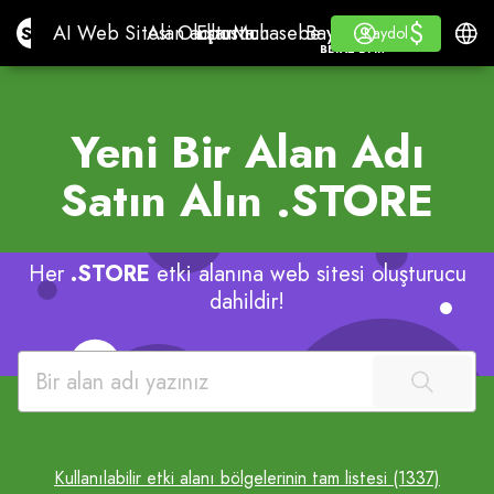
$
$
Site.pro
AI Web Sitesi Oluşturucu
Alan adları
Eposta
Muhasebe yazılımı
Bayiler İçinBeyaz etik
Giriş yap
Öğrenmek
Türkç
AI Web Sitesi Oluşturucu
Alan adları
Eposta
Muhasebe yazılımı
Bayiler İçin
Öğrenmek
Kaydol
Kaydol
BEYAZ ETIKET
Yeni Bir Alan Adı
Satın Alın
.STORE
Her
.STORE
etki alanına web sitesi oluşturucu
dahildir!
Kullanılabilir etki alanı bölgelerinin tam listesi (1337)