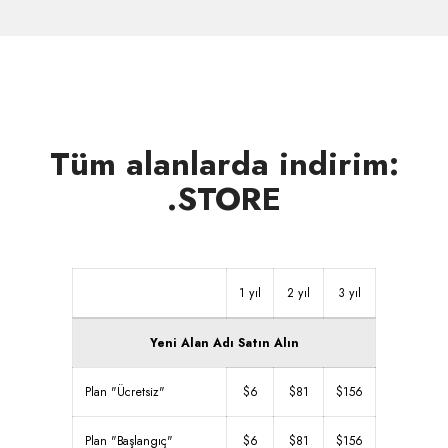
satın
alın
Tüm alanlarda indirim:
.STORE
1 yıl
2 yıl
3 yıl
Yeni Alan Adı Satın Alın
Plan "Ücretsiz"
$6
$81
$156
Plan "Başlangıç"
$6
$81
$156