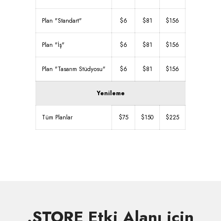
Plan "Standart"
$6
$81
$156
Plan "İş"
$6
$81
$156
Plan "Tasarım Stüdyosu"
$6
$81
$156
Yenileme
Tüm Planlar
$75
$150
$225
.STORE Etki Alanı için