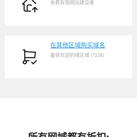
免费有限网站建设者
转
移
域
名
.AC.CN
在其他区域购买域名
最受欢迎的域区域 (1338)
在
其
他
区
域
购
买
域
名