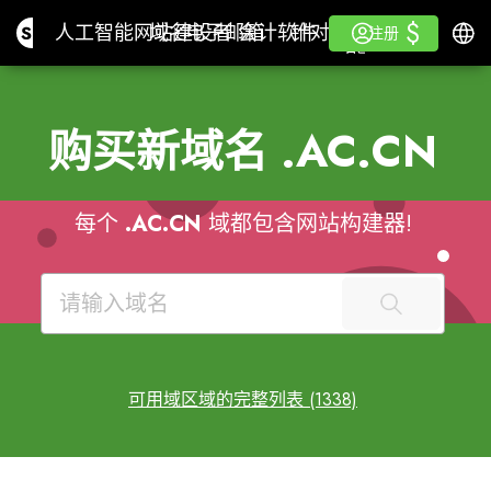
$
$
Site.pro
人工智能网站建设者
域名
电子邮箱
会计软件
针对分销商白色标签
登录
学习
简体
人工智能网站建设者
域名
电子邮箱
会计软件
针对分销商
学习
注册
注册
白色标签
购买新域名
.AC.CN
每个
.AC.CN
域都包含网站构建器!
可用域区域的完整列表 (1338)