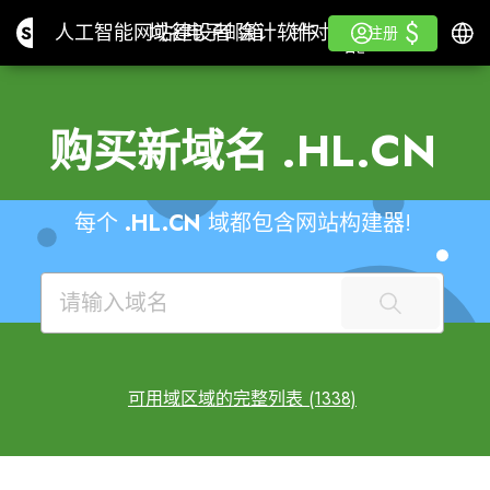
$
$
Site.pro
人工智能网站建设者
域名
电子邮箱
会计软件
针对分销商白色标签
登录
学习
简体
人工智能网站建设者
域名
电子邮箱
会计软件
针对分销商
学习
注册
注册
白色标签
购买新域名
.HL.CN
每个
.HL.CN
域都包含网站构建器!
可用域区域的完整列表 (1338)