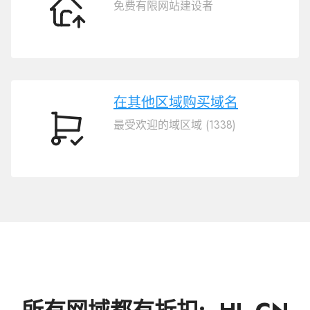
免费有限网站建设者
转
移
域
名
.HL.CN
在其他区域购买域名
最受欢迎的域区域 (1338)
在
其
他
区
域
购
买
域
名