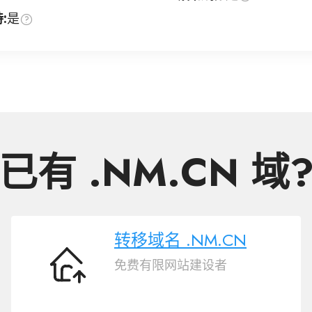
:
是
已有 .NM.CN 域
转移域名 .NM.CN
免费有限网站建设者
转
移
域