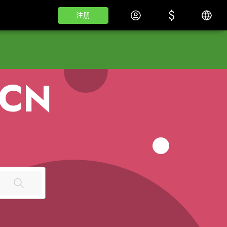
$
$
登录
简体
注册
注册
.CN