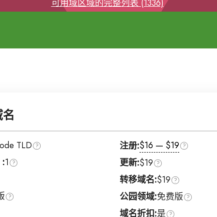
可用域区域的完整列表 (1336)
域名
Code TLD
$16 — $19
注册:
:
1
更新:
$19
转移域名:
$19
版
公园领域:
免费版
域名折扣:
是