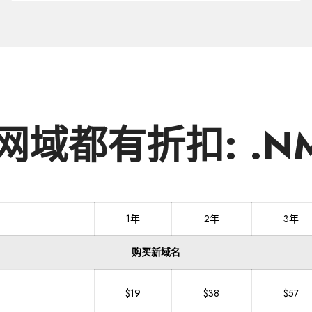
名
.NM.CN
网域都有折扣: .NM
1年
2年
3年
购买新域名
$19
$38
$57