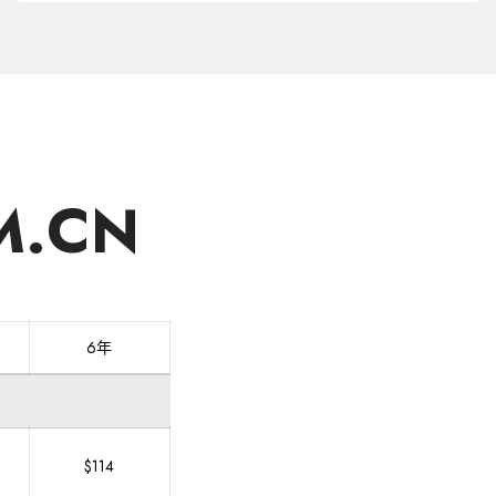
区
域
购
买
域
名
.CN
6年
$114