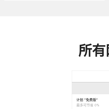
的
域
名
.NM.CN
所有
计划 "免费版"
最多可节省 0%