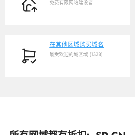
免费有限网站建设者
转
移
域
名
.SD.CN
在其他区域购买域名
最受欢迎的域区域 (1338)
在
其
他
区
域
购
买
域
名