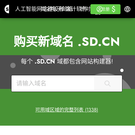
$
$
Site.pro
人工智能网站建设者
域名
电子邮箱
会计软件
针对分销商白色标签
登录
学习
简体
人工智能网站建设者
域名
电子邮箱
会计软件
针对分销商
学习
注册
注册
白色标签
购买新域名
.SD.CN
每个
.SD.CN
域都包含网站构建器!
可用域区域的完整列表 (1338)