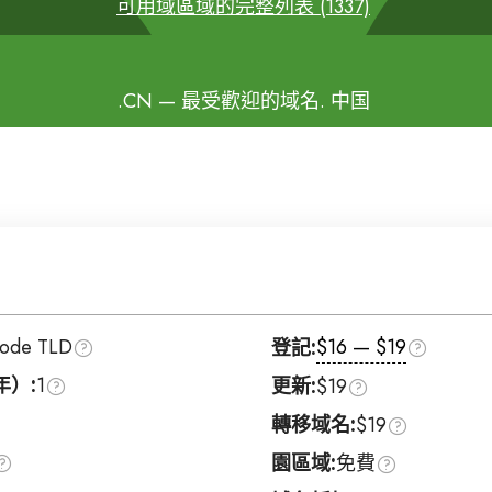
可用域區域的完整列表 (1337)
.CN
— 最受歡迎的域名. 中国
Code TLD
$16 — $19
登記:
年）:
1
更新:
$19
轉移域名:
$19
園區域:
免費