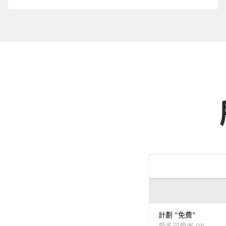
您
的
域
.CN
計劃 "免費"