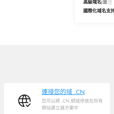
高級域名:
是
國際化域名支持
連接您的域 .CN
您可以將 .CN 網域停放在所有
連
網站建立器方案中
接