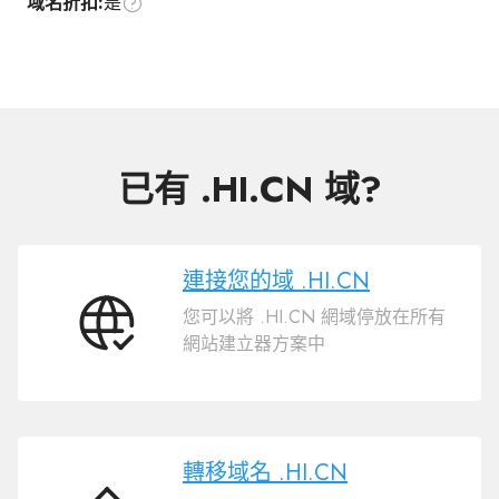
域名折扣:
是
已有 .HI.CN 域?
連接您的域 .HI.CN
您可以將 .HI.CN 網域停放在所有
連
網站建立器方案中
接
您
的
域
.HI.CN
轉移域名 .HI.CN