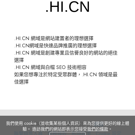
.HI.CN 網域是網站建置者的理想選擇
.HI.CN網域是快速品牌推廣的理想選擇
.HI.CN 網域是創建專業且信譽良好的網站的絕佳
選擇
.HI.CN 網域與白帽 SEO 技術相容
如果您想專注於特定受眾群體，.HI.CN 領域是最
佳選擇
我們使用 cookie（並收集某些個人資訊）來為您提供更好的線上體
© Site.pro 2011. 網站建立者.
美国
.
驗。 造訪我們的網站即表示您接受
我們的條款
。
聯
服
私
Cookie
聯繫銷售人員
服務條款
私隱政策
Cookie 設定