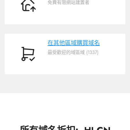
免費有限網站建置者
轉
移
域
名
.HI.CN
在其他區域購買域名
最受歡迎的域區域 (1337)
在
其
他
區
域
購
買
域
名