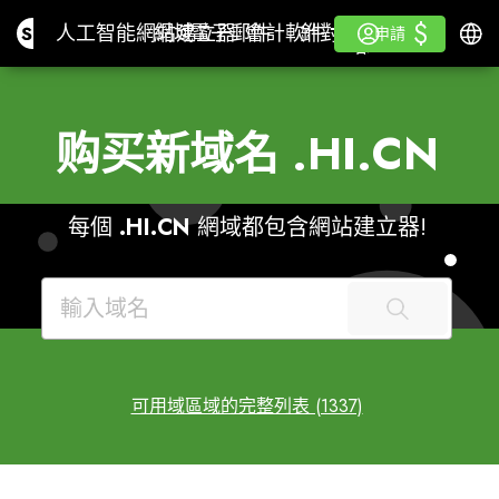
$
$
Site.pro
人工智能網站建立器
網域
電子郵件
會計軟件
針對經銷商白色標籤
登入
學
繁體
人工智能網站建立器
網域
電子郵件
會計軟件
針對經銷商
學
申請
申請
白色標籤
购买新域名
.HI.CN
每個
.HI.CN
網域都包含網站建立器!
可用域區域的完整列表 (1337)