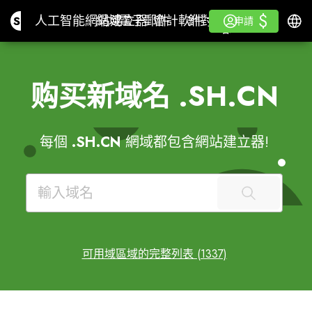
$
$
Site.pro
人工智能網站建立器
網域
電子郵件
會計軟件
針對經銷商白色標籤
登入
學
繁體
人工智能網站建立器
網域
電子郵件
會計軟件
針對經銷商
學
申請
申請
白色標籤
购买新域名
.SH.CN
每個
.SH.CN
網域都包含網站建立器!
可用域區域的完整列表 (1337)