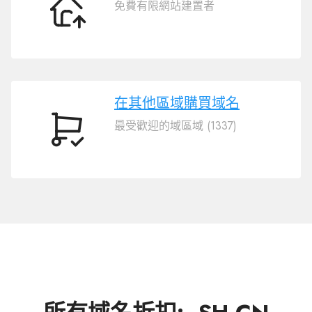
免費有限網站建置者
轉
移
域
名
.SH.CN
在其他區域購買域名
最受歡迎的域區域 (1337)
在
其
他
區
域
購
買
域
名