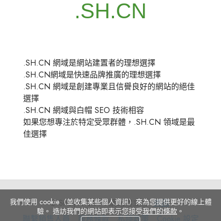
.SH.CN 網域是網站建置者的理想選擇
.SH.CN網域是快速品牌推廣的理想選擇
.SH.CN 網域是創建專業且信譽良好的網站的絕佳
選擇
.SH.CN 網域與白帽 SEO 技術相容
如果您想專注於特定受眾群體，.SH.CN 領域是最
佳選擇
我們使用 cookie（並收集某些個人資訊）來為您提供更好的線上體
© Site.pro 2011. 網站建立者.
美国
.
驗。 造訪我們的網站即表示您接受
我們的條款
。
聯
服
私
Cookie
聯繫銷售人員
服務條款
私隱政策
Cookie 設定