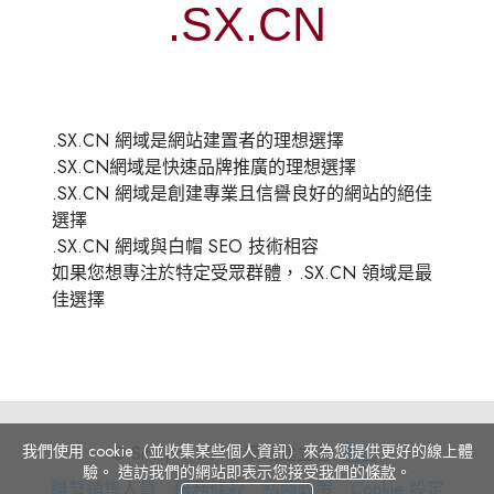
.SX.CN 網域是網站建置者的理想選擇
.SX.CN網域是快速品牌推廣的理想選擇
.SX.CN 網域是創建專業且信譽良好的網站的絕佳
選擇
.SX.CN 網域與白帽 SEO 技術相容
如果您想專注於特定受眾群體，.SX.CN 領域是最
佳選擇
我們使用 cookie（並收集某些個人資訊）來為您提供更好的線上體
© Site.pro 2011. 網站建立者.
美国
.
驗。 造訪我們的網站即表示您接受
我們的條款
。
聯
服
私
Cookie
聯繫銷售人員
服務條款
私隱政策
Cookie 設定