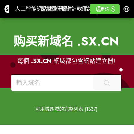
$
$
Site.pro
人工智能網站建立器
網域
電子郵件
會計軟件
針對經銷商白色標籤
登入
學
繁體
人工智能網站建立器
網域
電子郵件
會計軟件
針對經銷商
學
申請
申請
白色標籤
购买新域名
.SX.CN
每個
.SX.CN
網域都包含網站建立器!
可用域區域的完整列表 (1337)