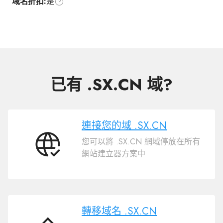
域名折扣:
是
已有 .SX.CN 域?
連接您的域 .SX.CN
您可以將 .SX.CN 網域停放在所有
連
網站建立器方案中
接
您
的
域
.SX.CN
轉移域名 .SX.CN