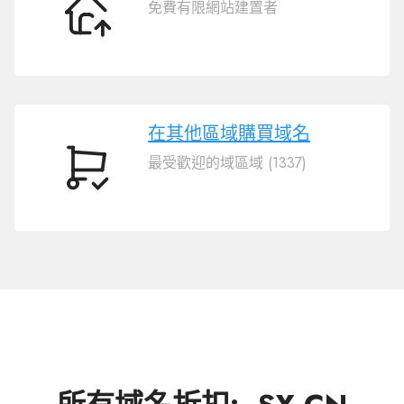
免費有限網站建置者
轉
移
域
名
.SX.CN
在其他區域購買域名
最受歡迎的域區域 (1337)
在
其
他
區
域
購
買
域
名