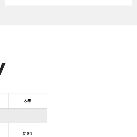
他
區
域
購
買
域
名
W
6年
$180