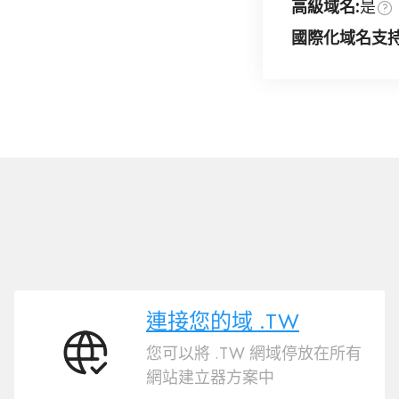
高級域名:
是
國際化域名支持
連接您的域 .TW
您可以將 .TW 網域停放在所有
連
網站建立器方案中
接