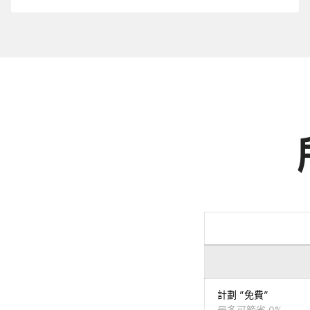
您
的
域
.TW
計劃 "免費"