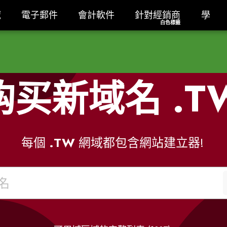
域
電子郵件
會計軟件
針對經銷商白色標籤
學
域
電子郵件
會計軟件
針對經銷商
學
白色標籤
购买新域名
.T
每個
.TW
網域都包含網站建立器!