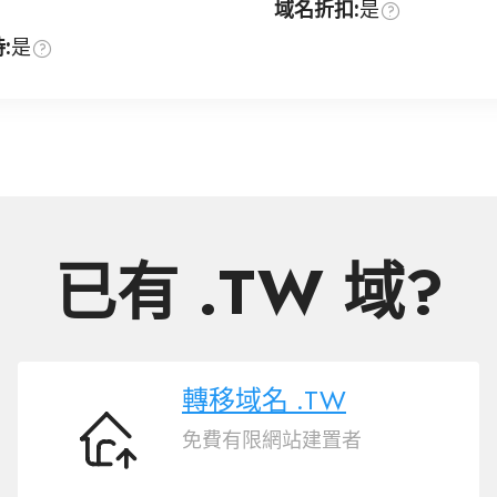
域名折扣:
是
:
是
已有 .TW 域?
轉移域名 .TW
免費有限網站建置者
轉
移