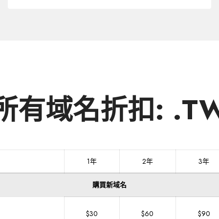
域
名
.TW
所有域名折扣: .T
1年
2年
3年
購買新域名
$30
$60
$90