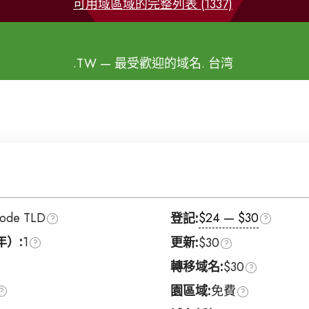
可用域區域的完整列表 (1337)
.TW
— 最受歡迎的域名. 台湾
Code TLD
$24 — $30
登記:
年）:
1
更新:
$30
轉移域名:
$30
園區域:
免費