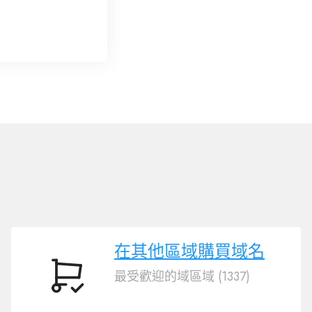
在其他區域購買域名
最受歡迎的域區域 (1337)
在
其