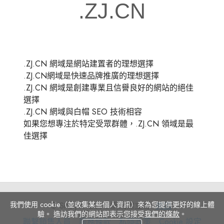
.ZJ.CN 網域是網站建置者的理想選擇
.ZJ.CN網域是快速品牌推廣的理想選擇
.ZJ.CN 網域是創建專業且信譽良好的網站的絕佳
選擇
.ZJ.CN 網域與白帽 SEO 技術相容
如果您想專注於特定受眾群體，.ZJ.CN 領域是最
佳選擇
我們使用 cookie（並收集某些個人資訊）來為您提供更好的線上體
© Site.pro 2011. 網站建立者.
美国
.
驗。 造訪我們的網站即表示您接受
我們的條款
。
聯
服
私
Cookie
聯繫銷售人員
服務條款
私隱政策
Cookie 設定