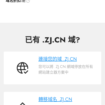
域名折扣:
是
已有 .ZJ.CN 域?
連接您的域 .ZJ.CN
您可以將 .ZJ.CN 網域停放在所有
連
網站建立器方案中
接
您
的
域
.ZJ.CN
轉移域名 .ZJ.CN