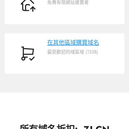
免費有限網站建置者
轉
移
域
名
.ZJ.CN
在其他區域購買域名
最受歡迎的域區域 (1338)
在
其
他
區
域
購
買
域
名