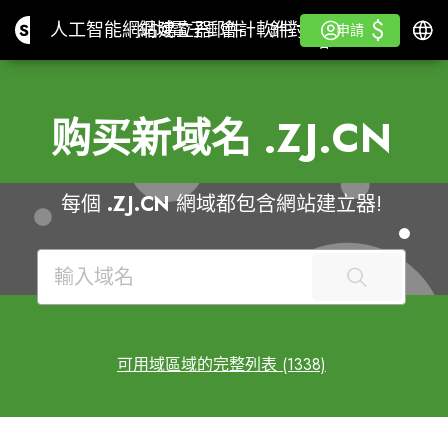
$
$
Site.pro
人工智能網站建立器
網域
電子郵件
會計軟件
針對經銷商白色標籤
登入
學
繁體
人工智能網站建立器
網域
電子郵件
會計軟件
針對經銷商
學
申請
申請
白色標籤
购买新域名
.ZJ.CN
每個
.ZJ.CN
網域都包含網站建立器!
可用域區域的完整列表 (1338)