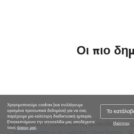
Οι πιο δη
Χρησιμοποιούμε cookies (και συλλέγουμε
ορισμένα προσωπικά δεδομένα) για να σας
Το κατάλαβ
παρέχουμε μια καλύτερη διαδικτυακή εμπειρία.
Επισκεπτόμενοι την ιστοσελίδα μας αποδέχεστε
© Site.pro 2011. Κατασκευαστής Ιστοσελίδας.
Ηνωμέ
Ιδιότητες
τους
όρους μας
.
Επικοινωνήστε
Όροι
Πο
Επικοινωνήστε με τις πωλήσεις
Όροι Χρήσης
Πο