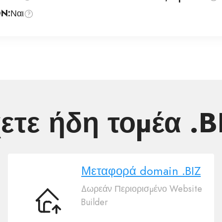
DN:
Ναι
ετε ήδη τομέα .B
Μεταφορά domain .BIZ
Δωρεάν Περιορισμένο Website
Builder
Μεταφορά
domain