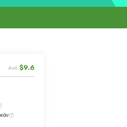
$9.6
Από
εάν