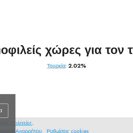
μοφιλείς χώρες για τον τ
Τουρκία
:
2.02%
α
νες Πολιτείες
.
λιτική
Ρυθμίσεις
λιτική Απορρήτου
Ρυθμίσεις cookies