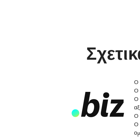
Σχετικ
Ο 
Ο 
Ο 
αξ
Ο 
Ο 
ομ