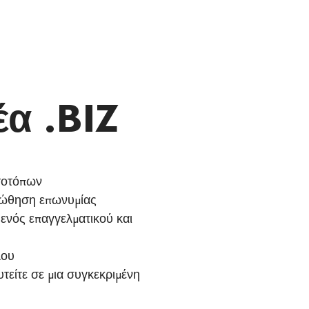
έα .BIZ
στοτόπων
προώθηση επωνυμίας
α ενός επαγγελματικού και
λου
υτείτε σε μια συγκεκριμένη