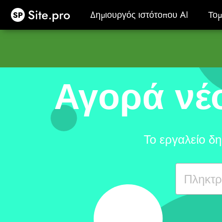
Site.pro
Δημιουργός ιστότοπου AI
Τομ
Δημιουργός ιστότοπου AI
Τομ
Αγορά νέ
Το εργαλείο δ