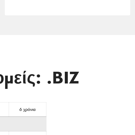
σε
άλλες
ζώνες
μείς: .BIZ
6 χρόνια