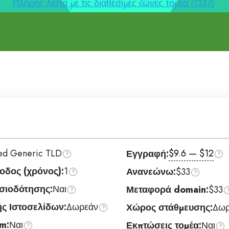
Πλήρης λίστα με τις διαθέσιμες ζώνες τομέα (1337)
α
ted Generic TLD
$9.6 — $12
Εγγραφή:
οδος (χρόνος):
1
Ανανεώνω:
$33
σιοδότησης:
Ναι
Μεταφορά domain:
$33
ς Ιστοσελίδων:
Δωρεάν
Χώρος στάθμευσης:
Δωρ
m:
Ναι
Εκπτώσεις τομέα:
Ναι