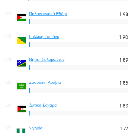
122.
Παλαιστινιακά Εδάφη
1.98
123.
Γαλλική Γουιάνα
1.90
124.
Νήσοι Σολομώντος
1.89
125.
Σαουδική Αραβία
1.85
126.
Δυτική Σαχάρα
1.83
127.
Νιγηρία
1.77