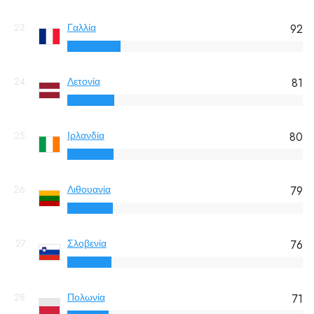
23.
Γαλλία
92
24.
Λετονία
81
25.
Ιρλανδία
80
26.
Λιθουανία
79
27.
Σλοβενία
76
28.
Πολωνία
71