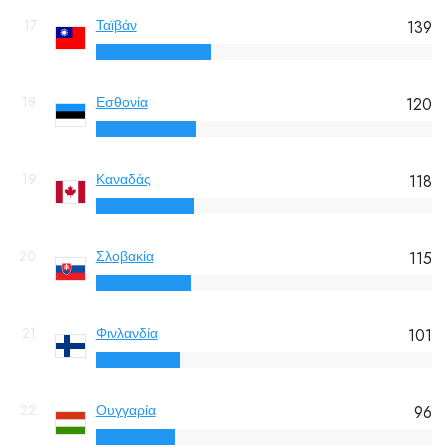
17.
Ταϊβάν
139
18.
Εσθονία
120
19.
Καναδάς
118
20.
Σλοβακία
115
21.
Φινλανδία
101
22.
Ουγγαρία
96