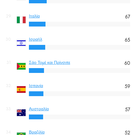
29.
Ιταλία
67
30.
Ισραήλ
65
31.
Σάο Τομέ και Πρίνσιπε
60
32.
Ισπανία
59
33.
Αυστραλία
57
34.
Βραζιλία
52