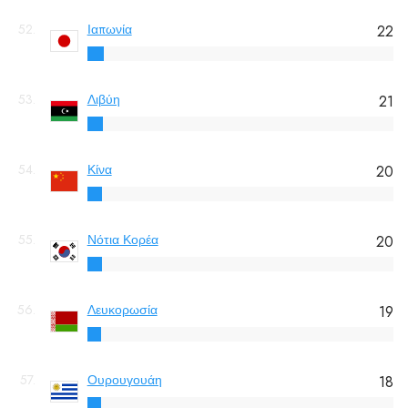
52.
Ιαπωνία
22
53.
Λιβύη
21
54.
Κίνα
20
55.
Νότια Κορέα
20
56.
Λευκορωσία
19
57.
Ουρουγουάη
18