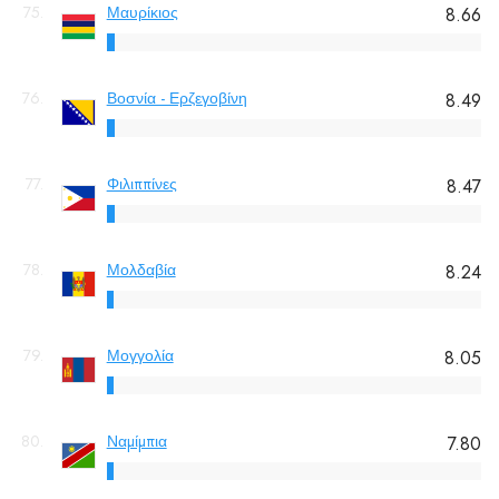
75.
Μαυρίκιος
8.66
76.
Βοσνία - Ερζεγοβίνη
8.49
77.
Φιλιππίνες
8.47
78.
Μολδαβία
8.24
79.
Μογγολία
8.05
80.
Ναμίμπια
7.80