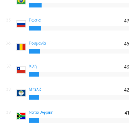
35.
Ρωσία
49
36.
Ρουμανία
45
37.
Χιλή
43
38.
Μπελίζ
42
39.
Νότια Αφρική
41