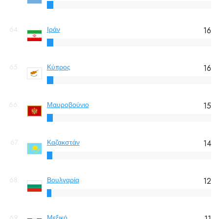
64.
Ιράν
16
65.
Κύπρος
16
66.
Μαυροβούνιο
15
67.
Καζακστάν
14
68.
Βουλγαρία
12
69.
Μεξικό
11