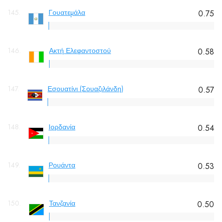
145.
Γουατεμάλα
0.75
146.
Ακτή Ελεφαντοστού
0.58
147.
Εσουατίνι (Σουαζιλάνδη)
0.57
148.
Ιορδανία
0.54
149.
Ρουάντα
0.53
150.
Τανζανία
0.50