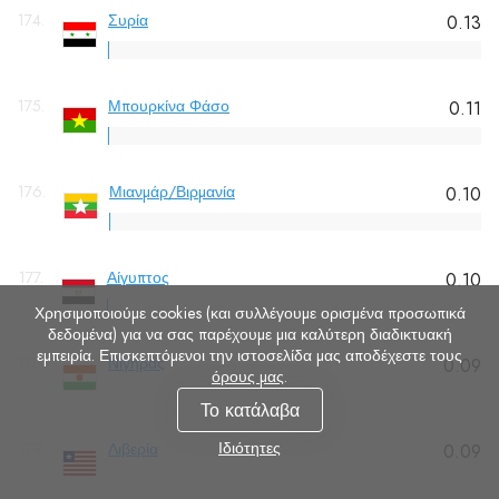
174.
Συρία
0.13
175.
Μπουρκίνα Φάσο
0.11
176.
Μιανμάρ/Βιρμανία
0.10
177.
Αίγυπτος
0.10
Χρησιμοποιούμε cookies (και συλλέγουμε ορισμένα προσωπικά
δεδομένα) για να σας παρέχουμε μια καλύτερη διαδικτυακή
εμπειρία. Επισκεπτόμενοι την ιστοσελίδα μας αποδέχεστε τους
178.
Νίγηρας
0.09
όρους μας
.
Το κατάλαβα
Ιδιότητες
179.
Λιβερία
0.09