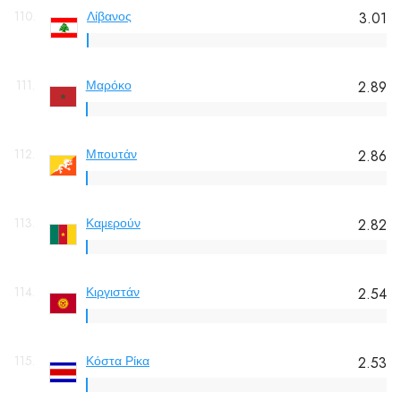
110.
Λίβανος
3.01
111.
Μαρόκο
2.89
112.
Μπουτάν
2.86
113.
Καμερούν
2.82
114.
Κιργιστάν
2.54
115.
Κόστα Ρίκα
2.53