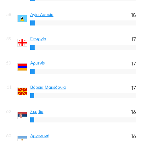
58.
Αγία Λουκία
18
59.
Γεωργία
17
60.
Αρμενία
17
61.
Βόρεια Μακεδονία
17
62.
Σερβία
16
63.
Αργεντινή
16