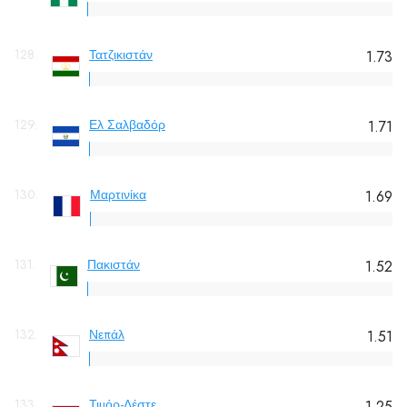
128.
Τατζικιστάν
1.73
129.
Ελ Σαλβαδόρ
1.71
130.
Μαρτινίκα
1.69
131.
Πακιστάν
1.52
132.
Νεπάλ
1.51
133.
Τιμόρ-Λέστε
1.25