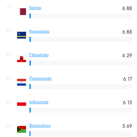
81.
Κατάρ
6.88
82.
Κουρασάο
6.88
83.
Γιβραλτάρ
6.29
84.
Παραγουάη
6.17
85.
Ινδονησία
6.15
86.
Βανουάτου
5.69