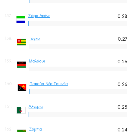
157.
Σιέρα Λεόνε
0.28
158.
Τόγκο
0.27
159.
Μαλάουι
0.26
160.
Παπούα Νέα Γουινέα
0.26
161.
Αλγερία
0.25
162.
Ζάμπια
0.24