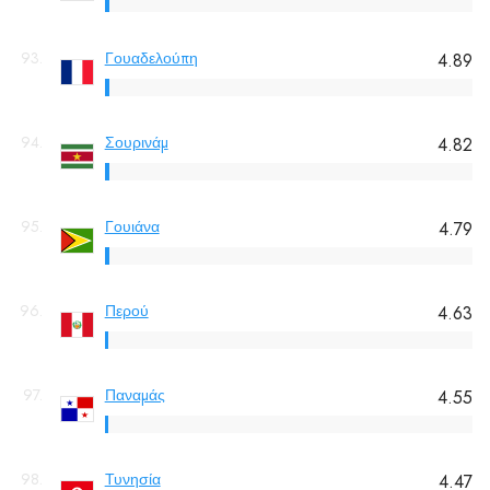
93.
Γουαδελούπη
4.89
94.
Σουρινάμ
4.82
95.
Γουιάνα
4.79
96.
Περού
4.63
97.
Παναμάς
4.55
98.
Τυνησία
4.47