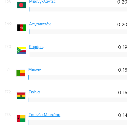
168.
Μπανγκλαντές
0.20
169.
Αφγανιστάν
0.20
170.
Κομόρες
0.19
171.
Μπενίν
0.18
172.
Γκάνα
0.16
173.
Γουινέα-Μπισάου
0.14