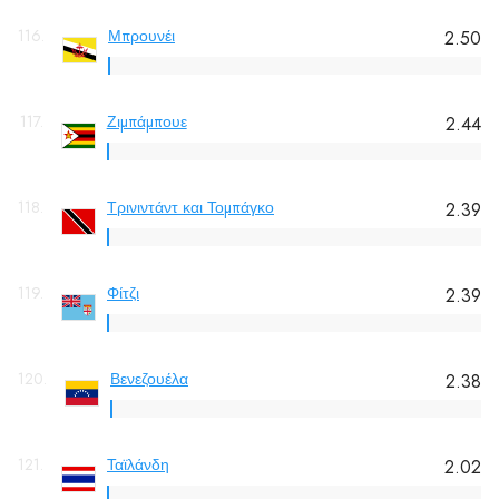
116.
Μπρουνέι
2.50
117.
Ζιμπάμπουε
2.44
118.
Τρινιντάντ και Τομπάγκο
2.39
119.
Φίτζι
2.39
120.
Βενεζουέλα
2.38
121.
Ταϊλάνδη
2.02