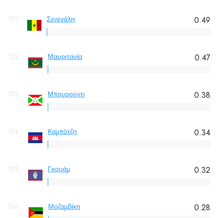
151.
Σενεγάλη
0.49
152.
Μαυριτανία
0.47
153.
Μπουρούντι
0.38
154.
Καμπότζη
0.34
155.
Γκουάμ
0.32
156.
Μοζαμβίκη
0.28