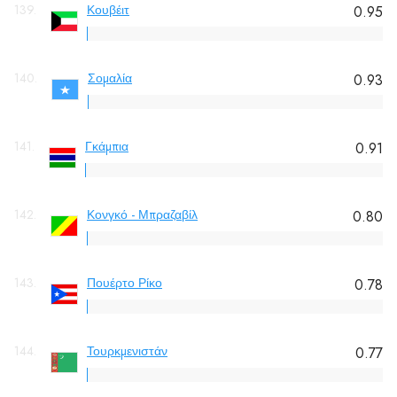
139.
Κουβέιτ
0.95
140.
Σομαλία
0.93
141.
Γκάμπια
0.91
142.
Κονγκό - Μπραζαβίλ
0.80
143.
Πουέρτο Ρίκο
0.78
144.
Τουρκμενιστάν
0.77