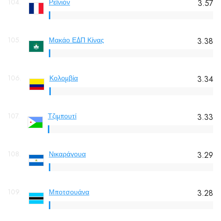
104.
Ρεϊνιόν
3.57
105.
Μακάο ΕΔΠ Κίνας
3.38
106.
Κολομβία
3.34
107.
Τζιμπουτί
3.33
108.
Νικαράγουα
3.29
109.
Μποτσουάνα
3.28