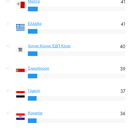
40.
Μάλτα
41
41.
Ελλάδα
41
42.
Χονγκ Κονγκ ΕΔΠ Κίνας
40
43.
Σιγκαπούρη
39
44.
Γέμενη
37
45.
Κροατία
36