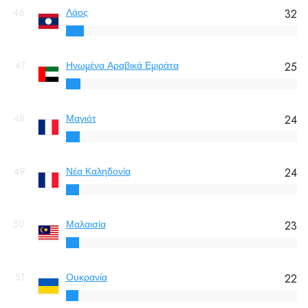
46.
Λάος
32
47.
Ηνωμένα Αραβικά Εμιράτα
25
48.
Μαγιότ
24
49.
Νέα Καληδονία
24
50.
Μαλαισία
23
51.
Ουκρανία
22