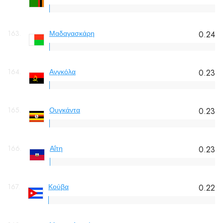
163.
Μαδαγασκάρη
0.24
164.
Ανγκόλα
0.23
165.
Ουγκάντα
0.23
166.
Αΐτη
0.23
167.
Κούβα
0.22