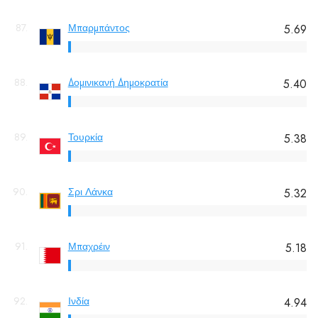
87.
Μπαρμπάντος
5.69
88.
Δομινικανή Δημοκρατία
5.40
89.
Τουρκία
5.38
90.
Σρι Λάνκα
5.32
91.
Μπαχρέιν
5.18
92.
Ινδία
4.94