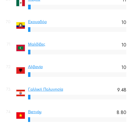
70.
Εκουαδόρ
10
71.
Μαλδίβες
10
72.
Αλβανία
10
73.
Γαλλική Πολυνησία
9.48
74.
Βιετνάμ
8.80