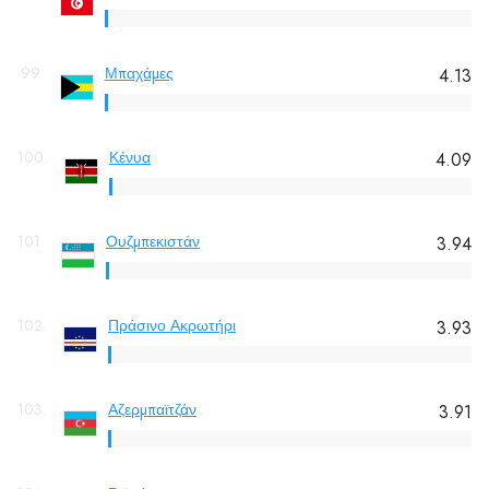
99.
Μπαχάμες
4.13
100.
Κένυα
4.09
101.
Ουζμπεκιστάν
3.94
102.
Πράσινο Ακρωτήρι
3.93
103.
Αζερμπαϊτζάν
3.91