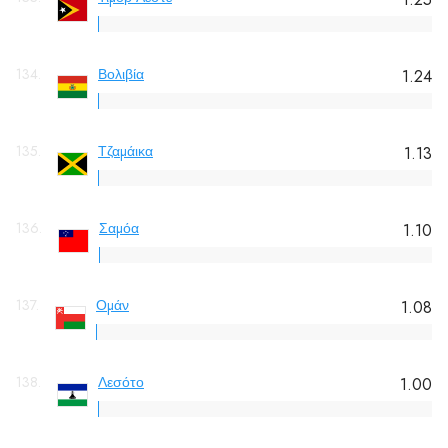
134.
Βολιβία
1.24
135.
Τζαμάικα
1.13
136.
Σαμόα
1.10
137.
Ομάν
1.08
138.
Λεσότο
1.00