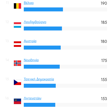
11.
Βέλγιο
190
12.
Λουξεμβούργο
185
13.
Αυστρία
180
14.
Νορβηγία
175
15.
Τσεχική Δημοκρατία
155
16.
Λιχτενστάιν
153