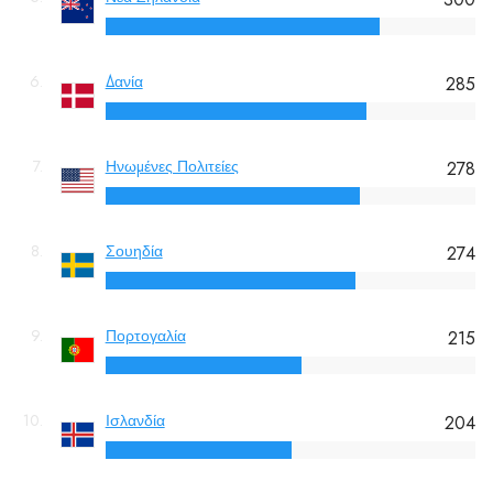
6.
Δανία
285
7.
Ηνωμένες Πολιτείες
278
8.
Σουηδία
274
9.
Πορτογαλία
215
10.
Ισλανδία
204