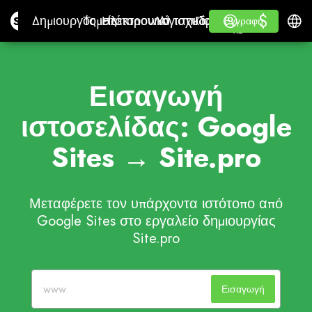
$
$
Site.pro
Δημιουργός ιστότοπου AI
Τομείς
Ηλεκτρονικό ταχυδρομείο
Λογιστικό λογισμικό
Για ΜεταπωλητέςΛευκ
Σύνδεση
Μαθαίνω
Ελλην
Δημιουργός ιστότοπου AI
Τομείς
Ηλεκτρονικό ταχυδρομείο
Λογιστικό λογισμικό
Για Μεταπωλητές
Μαθαίνω
Εγγραφή
Εγγραφή
ΛΕΥΚΉ ΕΤΙΚΈΤΑ
Εισαγωγή
ιστοσελίδας: Google
Sites → Site.pro
Μεταφέρετε τον υπάρχοντα ιστότοπο από
Google Sites στο εργαλείο δημιουργίας
Site.pro
Εισαγωγή