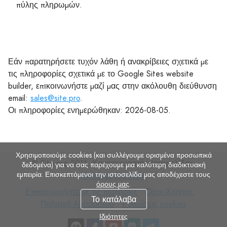
πύλης πληρωμών.
Εάν παρατηρήσετε τυχόν λάθη ή ανακρίβειες σχετικά με
τις πληροφορίες σχετικά με το Google Sites website
builder, επικοινωνήστε μαζί μας στην ακόλουθη διεύθυνση
email:
sales@site.pro
.
Οι πληροφορίες ενημερώθηκαν: 2026-08-05.
Χρησιμοποιούμε cookies (και συλλέγουμε ορισμένα προσωπικά
© Site.pro 2011. Κατασκευαστής Ιστοσελίδας.
δεδομένα) για να σας παρέχουμε μια καλύτερη διαδικτυακή
εμπειρία. Επισκεπτόμενοι την ιστοσελίδα μας αποδέχεστε τους
Ηνωμένες Πολιτείες
.
όρους μας
.
Επικοινωνήστε
Όροι
Πολιτι
Επικοινωνήστε με τις πωλήσεις
Όροι Χρήσης
Το κατάλαβα
με
Ρυθμίσεις
Χρήσης
Απορρ
Πολιτική Απορρήτου
Ρυθμίσεις cookies
τις
cookies
Ιδιότητες