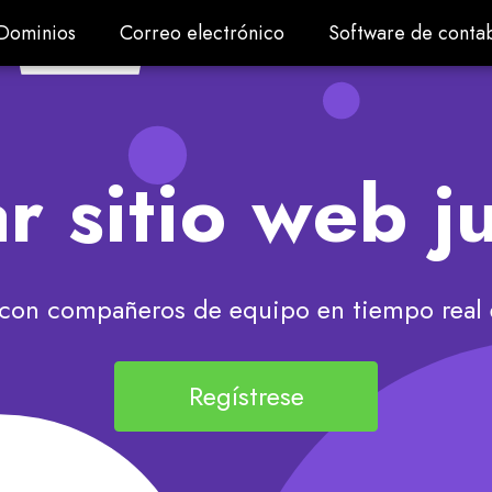
Dominios
Correo electrónico
Software de contab
Dominios
Correo electrónico
Software de contab
r sitio web j
 con compañeros de equipo en tiempo real 
Regístrese