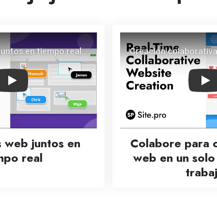
Play
Pla
s web juntos en
Colabore para cr
mpo real
web en un solo
traba