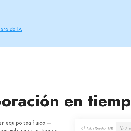
iero de IA
oración en tiemp
en equipo sea fluido —
tios web juntos en tiempo