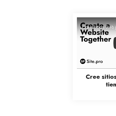
Cree sitio
tie