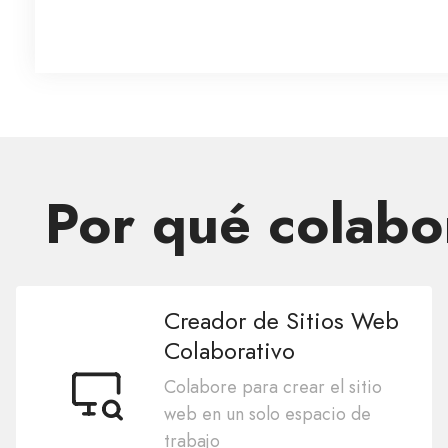
Por qué colabor
Creador de Sitios Web
Colaborativo
Colabore para crear el sitio
web en un solo espacio de
trabajo