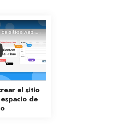
y
ear el sitio
 espacio de
jo