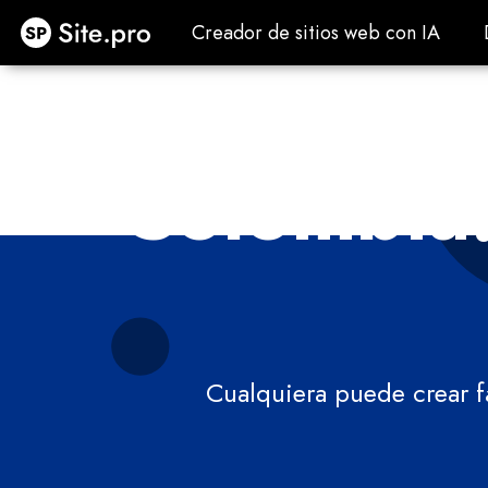
Site.pro
Creador de sitios web con IA
Creador de sitios web con IA
Colombia:
Cualquiera puede crear f