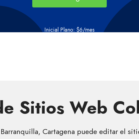
Inicial Plano: $6/mes
.CO
de $24
Demo pública del creador:
Español
,
English
e Sitios Web Co
, Barranquilla, Cartagena puede editar el si