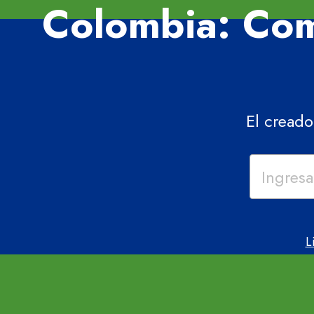
Colombia: Co
El creado
L