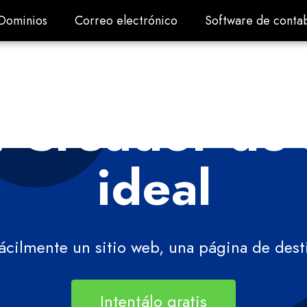
Dominios
Correo electrónico
Software de contab
Dominios
Correo electrónico
Software de contab
 Creador de 
ideal
ácilmente un sitio web, una página de desti
Intentálo gratis