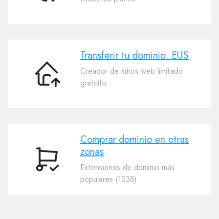
tu
dominio
.EUS
Transferir tu dominio .EUS
Creador de sitios web limitado
Transferir
gratuito
tu
dominio
.EUS
Comprar dominio en otras
zonas
Comprar
Extensiones de dominio más
dominio
populares (1338)
en
otras
zonas