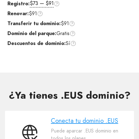
$73 — $91
Registro:
Renovar:
$91
Transferir tu dominio:
$91
Dominio del parque:
Gratis
Descuentos de dominio:
Sí
¿Ya tienes .EUS dominio?
Conecta tu dominio .EUS
Puede aparcar .EUS dominio en
Conecta
todos los planes