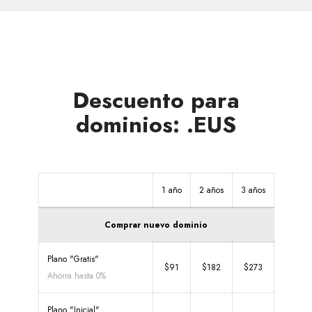
Descuento para
dominios: .EUS
1 año
2 años
3 años
Comprar nuevo dominio
Plano "Gratis"
$91
$182
$273
Ahorra hasta 0%
Plano "Inicial"