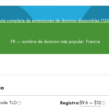
ista completa de extensiones de dominio disponibles (133
.FR
— nombre de dominio más popular. Francia
io
Code TLD
$9.6 — $12
Registro: