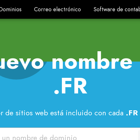
Dominios
Correo electrónico
Software de contab
Dominios
Correo electrónico
Software de contab
uevo nombre 
.FR
or de sitios web está incluido con cada
.FR