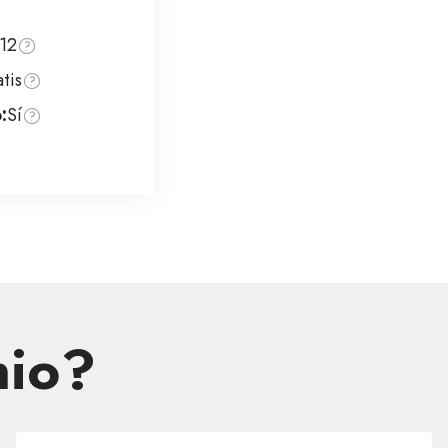
12
tis
:
Sí
nio?