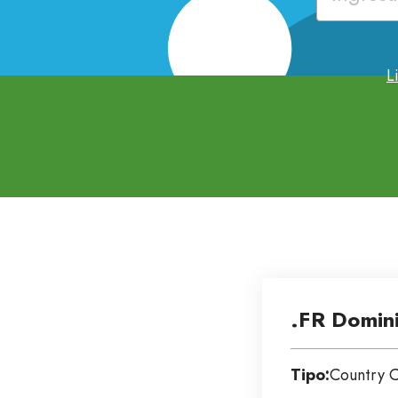
L
.FR Domin
Tipo:
Country 