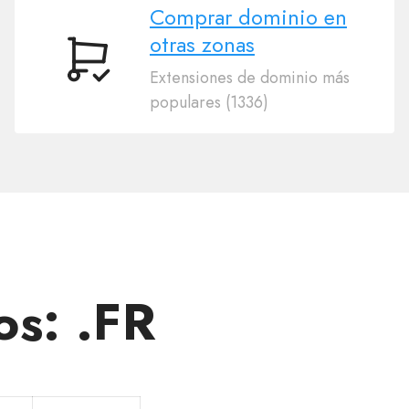
Comprar dominio en
otras zonas
Comprar
Extensiones de dominio más
dominio
populares (1336)
en
otras
zonas
os: .FR