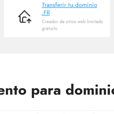
Transferir tu dominio
.FR
Transferir
Creador de sitios web limitado
tu
gratuito
dominio
.FR
nto para domini