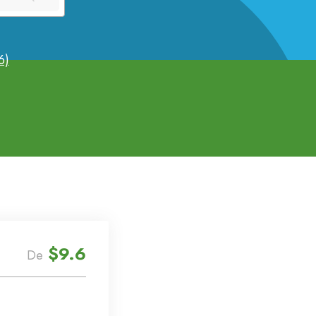
6)
$9.6
De