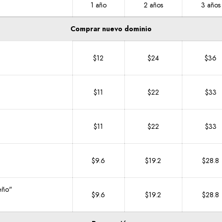
1 año
2 años
3 años
Comprar nuevo dominio
$12
$24
$36
$11
$22
$33
$11
$22
$33
$9.6
$19.2
$28.8
eño"
$9.6
$19.2
$28.8