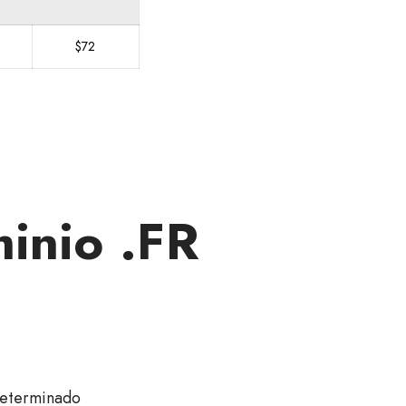
$72
inio .FR
eterminado