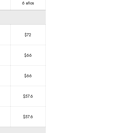
6 años
$72
$66
$66
$57.6
$57.6