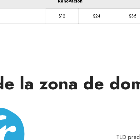
Renovación
$12
$24
$36
de la zona de dom
TLD pred