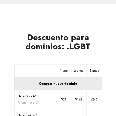
Descuento para
dominios: .LGBT
1 año
2 años
3 años
Comprar nuevo dominio
Plano "Gratis"
$21
$132
$243
Ahorra hasta 0%
Plano "Inicial"