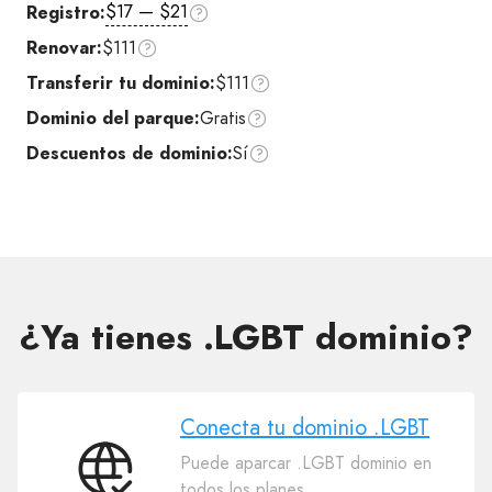
$17 — $21
Registro:
Renovar:
$111
Transferir tu dominio:
$111
Dominio del parque:
Gratis
Descuentos de dominio:
Sí
¿Ya tienes .LGBT dominio?
Conecta tu dominio .LGBT
Puede aparcar .LGBT dominio en
Conecta
todos los planes