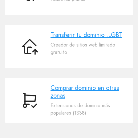
tu
dominio
.LGBT
Transferir tu dominio .LGBT
Creador de sitios web limitado
Transferir
gratuito
tu
dominio
.LGBT
Comprar dominio en otras
zonas
Comprar
Extensiones de dominio más
dominio
populares (1338)
en
otras
zonas