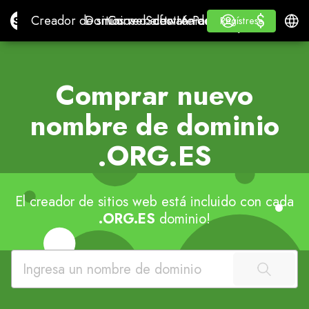
$
$
Site.pro
Creador de sitios web con IA
Dominios
Correo electrónico
Software de contabilidad
Para RevendedoresMa
Inicio de sesión
Aprender
Españ
Creador de sitios web con IA
Dominios
Correo electrónico
Software de contabilidad
Para Revendedores
Aprender
Regístrese
Regístrese
MARCA BLANCA
Comprar nuevo
nombre de dominio
.ORG.ES
El creador de sitios web está incluido con cada
.ORG.ES
dominio!