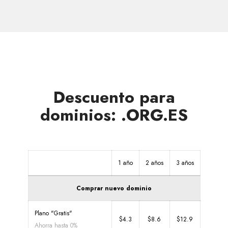
otras
zonas
Descuento para
dominios: .ORG.ES
1 año
2 años
3 años
Comprar nuevo dominio
Plano "Gratis"
$4.3
$8.6
$12.9
Ahorra hasta 0%