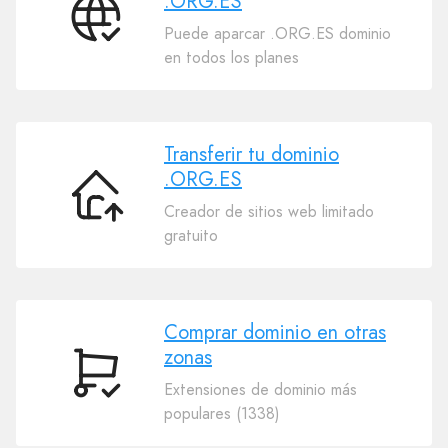
.ORG.ES
Conecta
Puede aparcar .ORG.ES dominio
tu
en todos los planes
dominio
.ORG.ES
Transferir tu dominio
.ORG.ES
Transferir
Creador de sitios web limitado
tu
gratuito
dominio
.ORG.ES
Comprar dominio en otras
zonas
Comprar
Extensiones de dominio más
dominio
populares (1338)
en