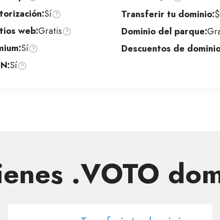
orización:
Sí
Transferir tu dominio:
$
tios web:
Gratis
Dominio del parque:
Gra
mium:
Sí
Descuentos de dominio
DN:
Sí
tienes .VOTO dom