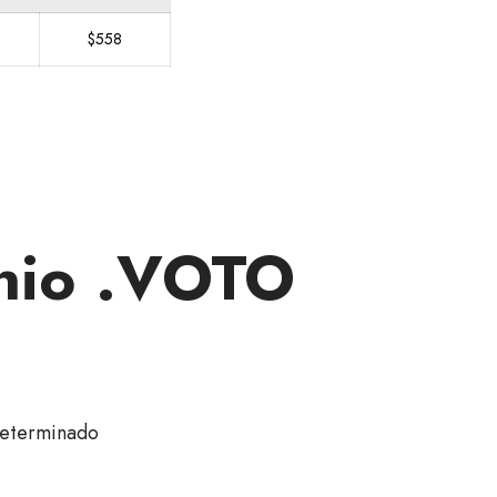
$558
inio .VOTO
eterminado