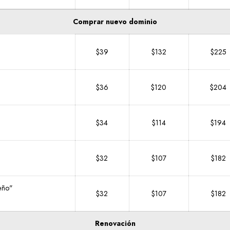
Comprar nuevo dominio
$39
$132
$225
$36
$120
$204
$34
$114
$194
$32
$107
$182
eño"
$32
$107
$182
Renovación