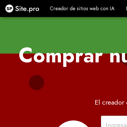
Site.pro
Creador de sitios web con IA
Creador de sitios web con IA
Comprar n
El creador