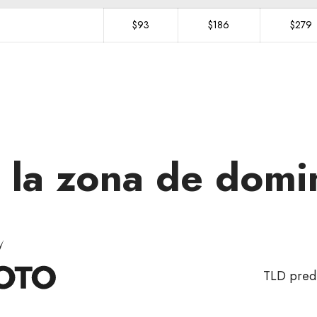
$93
$186
$279
 la zona de dom
TLD pred