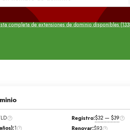
ista completa de extensiones de dominio disponibles (133
minio
TLD
$32 — $39
Registro:
años):
1
Renovar:
$93