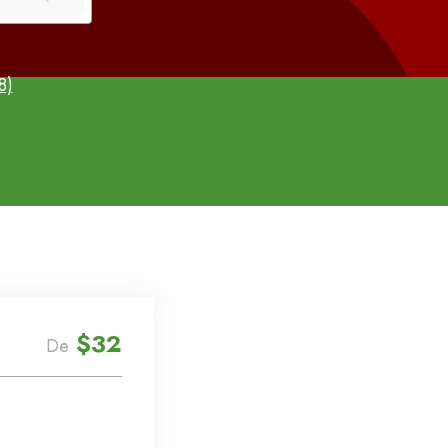
8)
$32
De