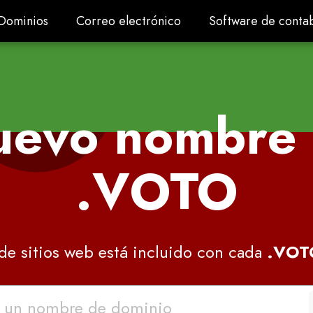
Dominios
Correo electrónico
Software de contab
Dominios
Correo electrónico
Software de contab
uevo nombre 
.VOTO
 de sitios web está incluido con cada
.VOT