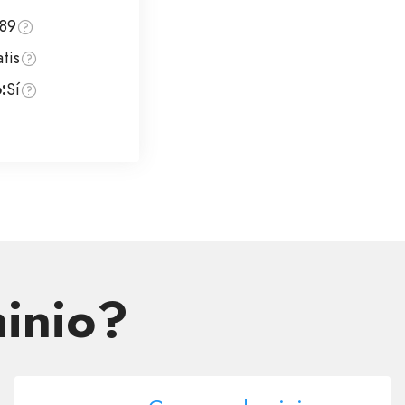
89
tis
:
Sí
inio?