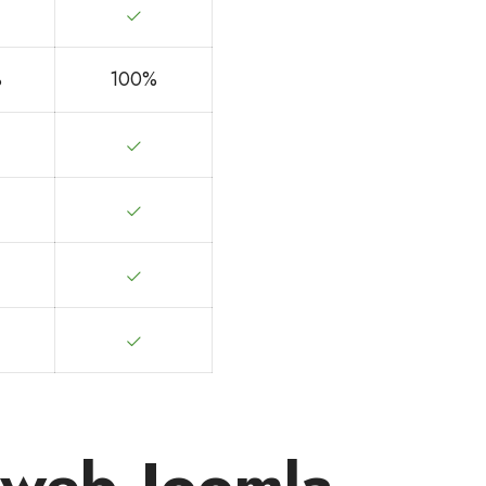
%
100%
s web Joomla