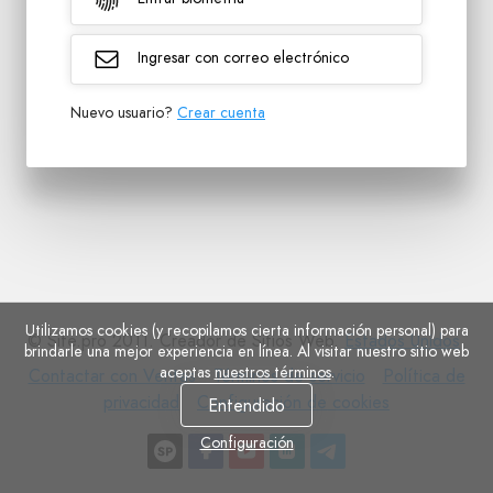
Ingresar con correo electrónico
Nuevo usuario?
Crear cuenta
Utilizamos cookies (y recopilamos cierta información personal) para
© Site.pro 2011. Creador de Sitios Web.
Estados Unidos
.
brindarle una mejor experiencia en línea. Al visitar nuestro sitio web
aceptas
nuestros términos
.
Contactar
Términos
Política
Contactar con Ventas
Términos de servicio
Política de
con
Configuración
de
de
privacidad
Configuración de cookies
Entendido
Ventas
de
servicio
privacidad
Configuración
cookies