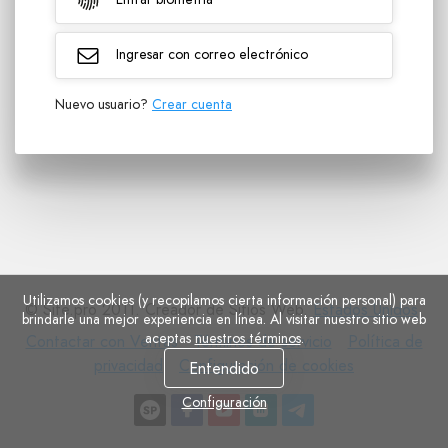
Ingresar con correo electrónico
Nuevo usuario?
Crear cuenta
Utilizamos cookies (y recopilamos cierta información personal) para
© Site.pro 2011. Creador de Sitios Web.
Estados Unidos
.
brindarle una mejor experiencia en línea. Al visitar nuestro sitio web
aceptas
nuestros términos
.
Contactar
Términos
Política
Contactar con Ventas
Términos de servicio
Política de
con
Configuración
de
de
privacidad
Configuración de cookies
Entendido
Ventas
de
servicio
privacidad
Configuración
cookies