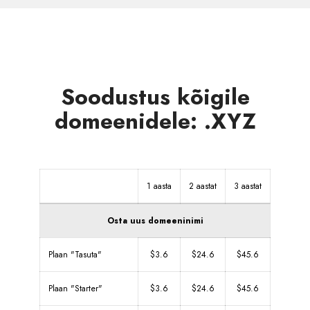
Soodustus kõigile
domeenidele: .XYZ
1 aasta
2 aastat
3 aastat
Osta uus domeeninimi
Plaan "Tasuta"
$3.6
$24.6
$45.6
Plaan "Starter"
$3.6
$24.6
$45.6