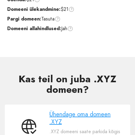
Domeeni ülekandmine:
$21
Pargi domeen:
Tasuta
Domeeni allahindlused:
Jah
Kas teil on juba .XYZ
domeen?
Ühendage oma domeen
.XYZ
Ühendage
.XYZ domeeni saate parkida kõigis