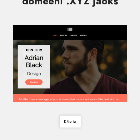
domeeni .XYZ jaoks
Käivita