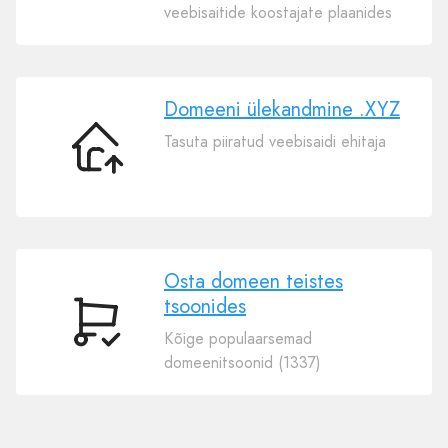
oma
veebisaitide koostajate plaanides
domeen
.XYZ
Domeeni ülekandmine .XYZ
Tasuta piiratud veebisaidi ehitaja
Domeeni
ülekandmine
.XYZ
Osta domeen teistes
tsoonides
Osta
Kõige populaarsemad
domeen
domeenitsoonid (1337)
teistes
tsoonides