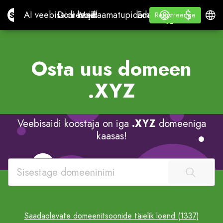
$
$
Site.pro
AI veebisaidi looja
Domeenid
Meil
Raamatupidamise tarkvara
EdasimüüjateleValge si
Logi sisse
Õppige
Eesti
AI veebisaidi looja
Domeenid
Meil
Raamatupidamise tarkvara
Edasimüüjatele
Õppige
Registreerige
Registreerige
VALGE SILT
Osta uus domeen
.XYZ
Veebisaidi koostaja on iga
.XYZ
domeeniga
kaasas!
Saadaolevate domeenitsoonide täielik loend (1337)