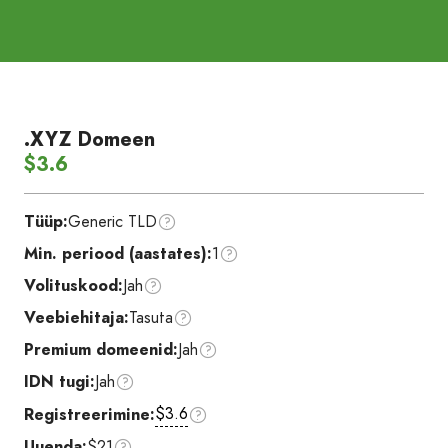
.XYZ Domeen
$3.6
Tüüp:
Generic TLD
Min. periood (aastates):
1
Volituskood:
Jah
Veebiehitaja:
Tasuta
Premium domeenid:
Jah
IDN tugi:
Jah
$3.6
Registreerimine:
Uuenda:
$21