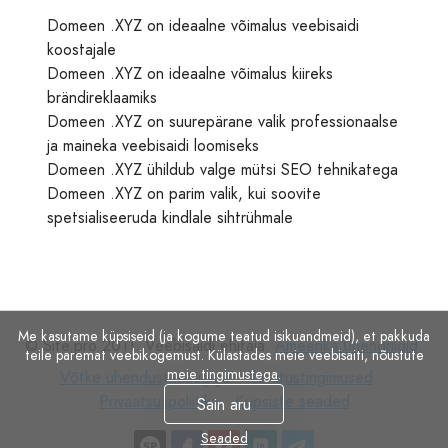
Domeen .XYZ on ideaalne võimalus veebisaidi
koostajale
Domeen .XYZ on ideaalne võimalus kiireks
brändireklaamiks
Domeen .XYZ on suurepärane valik professionaalse
ja maineka veebisaidi loomiseks
Domeen .XYZ ühildub valge mütsi SEO tehnikatega
Domeen .XYZ on parim valik, kui soovite
spetsialiseeruda kindlale sihtrühmale
Me kasutame küpsiseid (ja kogume teatud isikuandmeid), et pakkuda
© Site.pro 2011. Veebisaidi ehitaja.
Ameerika Ühendriigid
.
teile paremat veebikogemust. Külastades meie veebisaiti, nõustute
meie tingimustega
.
Võtke
Kasutustingimused
Privaatsu
Võtke ühendust müügiga
Kasutustingimused
ühendust
Küpsiste
Privaatsuspoliitika
Küpsiste seaded
Sain aru
müügiga
seaded
Seaded