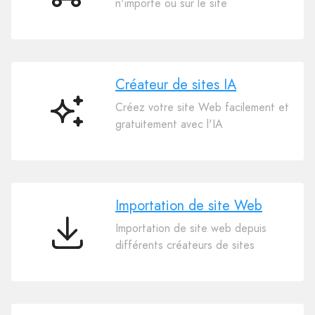
n'importe où sur le site
électronique
Créateur de sites IA
Créez votre site Web facilement et
Créateur
gratuitement avec l'IA
de
sites
IA
Importation de site Web
Importation de site web depuis
Importation
différents créateurs de sites
de
site
Web